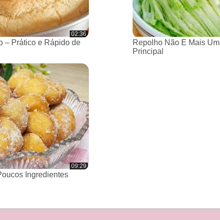
02:36
 – Prático e Rápido de
Repolho Não É Mais Um
Principal
09:29
oucos Ingredientes