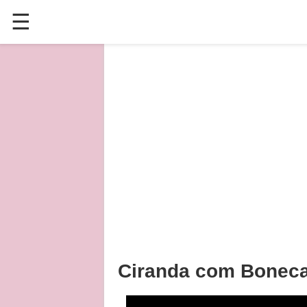
☰
✕
ÚLTIMAS POSTAGENS
VÍDEOS
CULINÁRIA
PLANTAS HORTAS E JARDINAGENS
Ciranda com Boneca