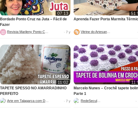
07:13
51:
Bordado Ponto Cruz na Juta – Fácil de
Aprenda Fazer Porta Marmita Térmi
Fazer
Revista Marileny Ponto Cruz
Vitrine do Artesanato
· 7 y
11:02
11:
TAPETE SPESSO NO AMARRADINHO
Marcelo Nunes – Crochê tapete boli
PERFEITO
Parte 1
Arte em Talagarça com Dani
RedeSeculo21
· 7 y
·