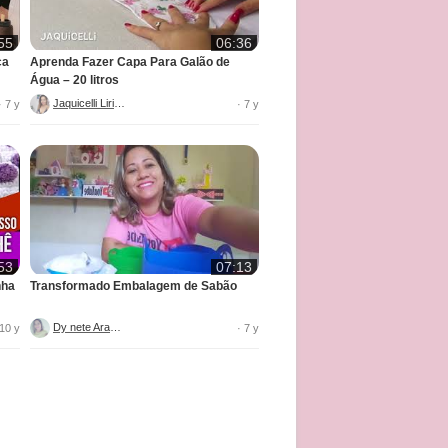
55
06:36
ca
Aprenda Fazer Capa Para Galão de
Água – 20 litros
Jaquicelli Liriane
· 7 y
· 7 y
53
07:13
nha
Transformado Embalagem de Sabão
Dy nete Araújo
 10 y
· 7 y