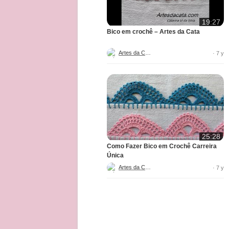
19:27
Bico em crochê – Artes da Cata
Artes da Cata
· 7 y
25:28
Como Fazer Bico em Crochê Carreira
Única
Artes da Cata
· 7 y