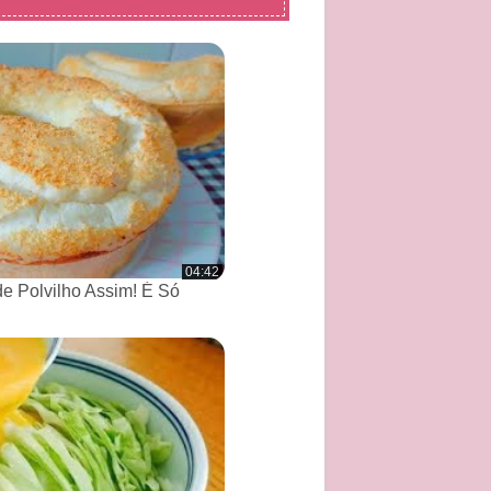
04:42
de Polvilho Assim! É Só