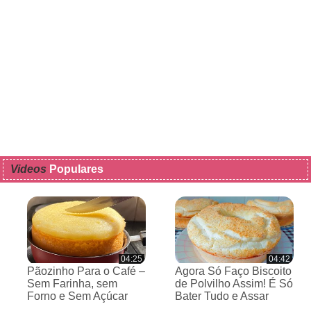
Videos
Populares
04:25
04:42
Pãozinho Para o Café –
Agora Só Faço Biscoito
Sem Farinha, sem
de Polvilho Assim! É Só
Forno e Sem Açúcar
Bater Tudo e Assar