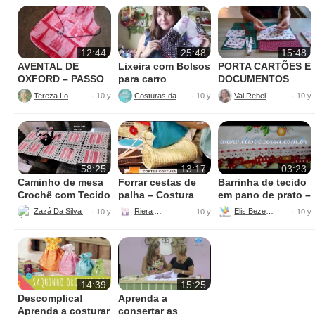
12:44
25:48
15:48
AVENTAL DE
Lixeira com Bolsos
PORTA CARTÕES E
OXFORD – PASSO
para carro
DOCUMENTOS
A PASSO
Tereza Lopes
Costuras da Jê
Val Rebelato
· 10 y
· 10 y
· 10 y
58:25
13:17
03:23
Caminho de mesa
Forrar cestas de
Barrinha de tecido
Crochê com Tecido
palha – Costura
em pano de prato –
Napperon
com Riera Alta
Passo a passo
Zazá Da Silva Crochê
Riera Alta
Elis Bezerra
· 10 y
· 10 y
· 10 y
14:39
15:25
Descomplica!
Aprenda a
Aprenda a costurar
consertar as