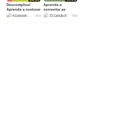
Descomplica!
Aprenda a
Aprenda a costurar
consertar as
saquinho
roupas rasgadas
A Costureirinha
TV Canção Nova
· 10 y
· 10 y
organizador de
tecido