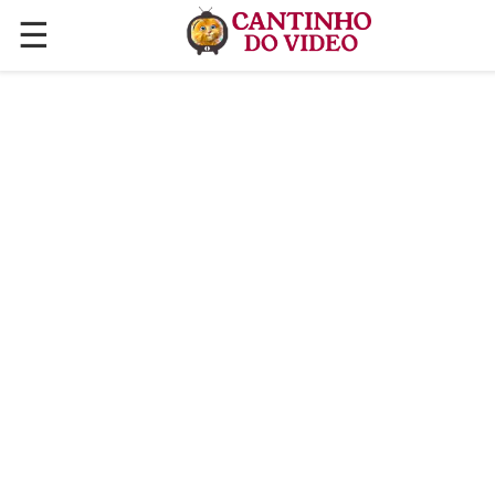
☰
✕
ÚLTIMAS POSTAGENS
VÍDEOS
CULINÁRIA
PLANTAS HORTAS E JARDINAGENS