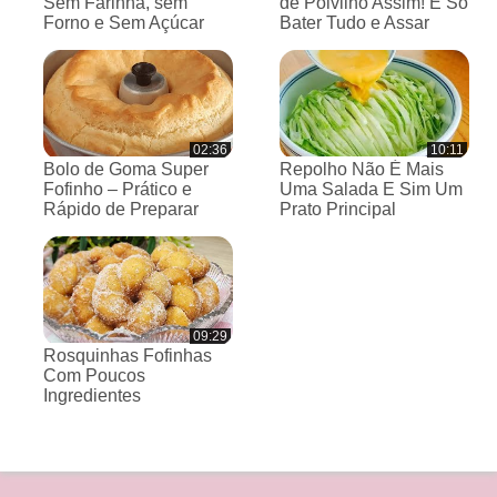
Sem Farinha, sem
de Polvilho Assim! É Só
Forno e Sem Açúcar
Bater Tudo e Assar
02:36
10:11
Bolo de Goma Super
Repolho Não É Mais
Fofinho – Prático e
Uma Salada E Sim Um
Rápido de Preparar
Prato Principal
09:29
Rosquinhas Fofinhas
Com Poucos
Ingredientes