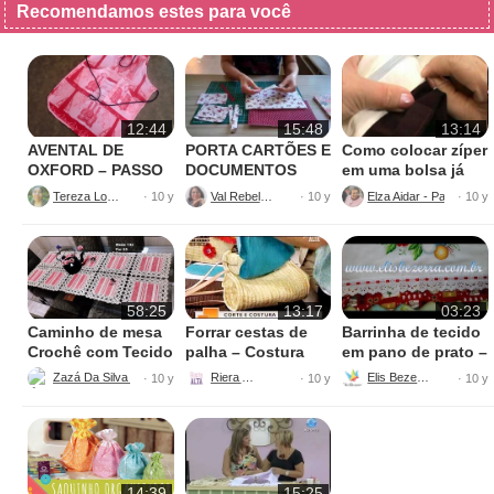
Recomendamos estes para você
12:44
15:48
13:14
AVENTAL DE
PORTA CARTÕES E
Como colocar zíper
OXFORD – PASSO
DOCUMENTOS
em uma bolsa já
A PASSO
pronta
Tereza Lopes
Val Rebelato
Elza Aidar - Patchwork
· 10 y
· 10 y
· 10 y
58:25
13:17
03:23
Caminho de mesa
Forrar cestas de
Barrinha de tecido
Crochê com Tecido
palha – Costura
em pano de prato –
Napperon
com Riera Alta
Passo a passo
Zazá Da Silva Crochê
Riera Alta
Elis Bezerra
· 10 y
· 10 y
· 10 y
14:39
15:25