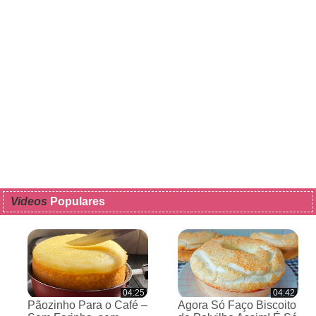
Videos
Populares
04:25
04:42
Pãozinho Para o Café –
Agora Só Faço Biscoito