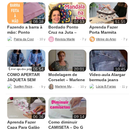
08:38
07:13
51:55
Fazendo a barra à
Bordado Ponto
Aprenda Fazer
mão: Ponto
Cruz na Juta –
Porta Marmita
escondido
Fácil de Fazer
Térmica
Patria da Costura
Revista Marileny Ponto Cruz
Vitrine do Artesanato
· 10 y
· 7 y
· 7 y
05:54
20:01
10:45
COMO APERTAR
Modelagem de
Vídeo-aula Alargar
JAQUETA SEM
Corselet – Marlene
bermuda jeans
MÁQUINA
Mukai
parte 1
Suellen Rezende
Marlene Mukai
· 9 y
· 10 y
· 11 y
06:36
09:14
Aprenda Fazer
Como diminuir
Capa Para Galão
CAMISETA – Do G