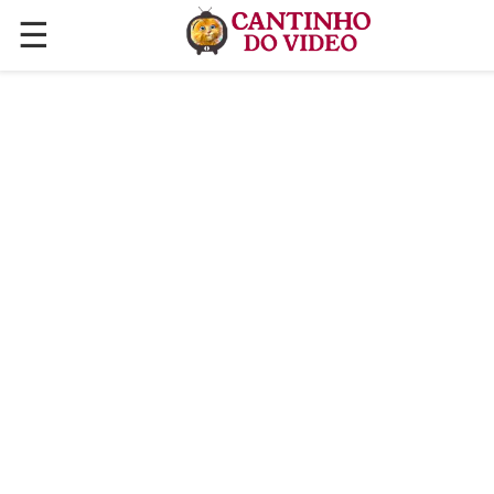
☰
✕
ÚLTIMAS POSTAGENS
VÍDEOS
CULINÁRIA
PLANTAS HORTAS E JARDINAGENS