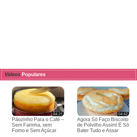
Videos
Populares
04:25
04:42
Pãozinho Para o Café –
Agora Só Faço Biscoito
Sem Farinha, sem
de Polvilho Assim! É Só
Forno e Sem Açúcar
Bater Tudo e Assar