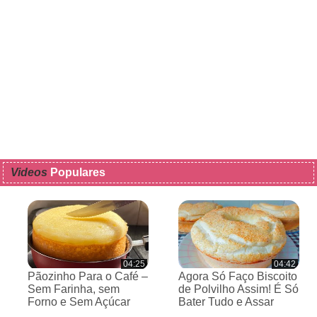
Videos
Populares
04:25
04:42
Pãozinho Para o Café –
Agora Só Faço Biscoito
Sem Farinha, sem
de Polvilho Assim! É Só
Forno e Sem Açúcar
Bater Tudo e Assar