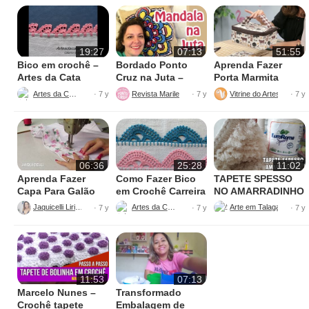
19:27
07:13
51:55
Bico em crochê –
Bordado Ponto
Aprenda Fazer
Artes da Cata
Cruz na Juta –
Porta Marmita
Fácil de Fazer
Térmica
Artes da Cata
Revista Marileny Ponto Cruz
Vitrine do Artesanato
· 7 y
· 7 y
· 7 y
06:36
25:28
11:02
Aprenda Fazer
Como Fazer Bico
TAPETE SPESSO
Capa Para Galão
em Crochê Carreira
NO AMARRADINHO
de Água – 20 litros
Única
PERFEITO
Jaquicelli Liriane
Artes da Cata
· 7 y
· 7 y
· 7 y
11:53
07:13
Marcelo Nunes –
Transformado
Crochê tapete
Embalagem de