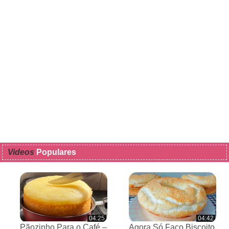
Videos
Populares
04:25
04:42
Pãozinho Para o Café –
Agora Só Faço Biscoito