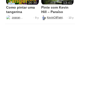
26:30
13:41
Como pintar uma
Pinte com Kevin
tangerina
Hill – Paraíso
Escondido –
zearantes
KevinOilPainting
· 9 y
· 10 y
Pintura em Tela