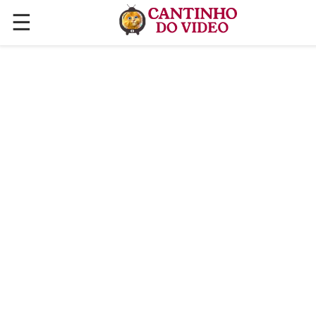
☰
✕
ÚLTIMAS POSTAGENS
VÍDEOS
CULINÁRIA
PLANTAS HORTAS E JARDINAGENS