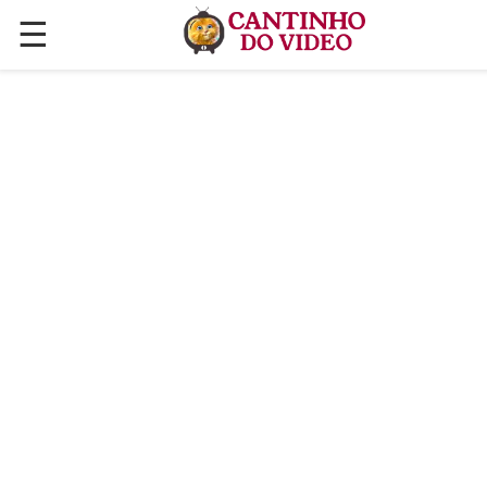
☰
✕
ÚLTIMAS POSTAGENS
VÍDEOS
CULINÁRIA
PLANTAS HORTAS E JARDINAGENS