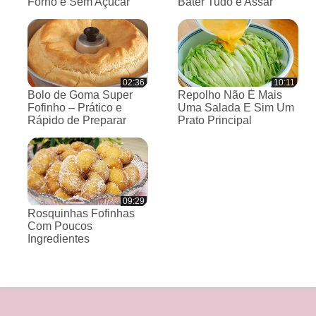
Forno e Sem Açúcar
Bater Tudo e Assar
02:36
10:11
Bolo de Goma Super
Repolho Não É Mais
Fofinho – Prático e
Uma Salada E Sim Um
Rápido de Preparar
Prato Principal
09:29
Rosquinhas Fofinhas
Com Poucos
Ingredientes