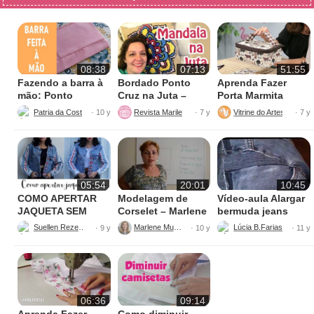
08:38
07:13
51:55
Fazendo a barra à
Bordado Ponto
Aprenda Fazer
mão: Ponto
Cruz na Juta –
Porta Marmita
escondido
Fácil de Fazer
Térmica
Patria da Costura
Revista Marileny Ponto Cruz
Vitrine do Artesanato
· 10 y
· 7 y
· 7 y
05:54
20:01
10:45
COMO APERTAR
Modelagem de
Vídeo-aula Alargar
JAQUETA SEM
Corselet – Marlene
bermuda jeans
MÁQUINA
Mukai
parte 1
Suellen Rezende
Marlene Mukai
· 9 y
· 10 y
· 11 y
06:36
09:14
Aprenda Fazer
Como diminuir