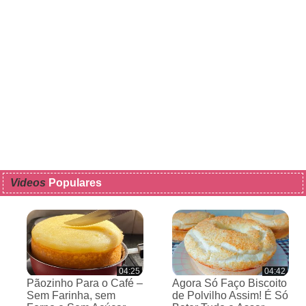
Videos
Populares
04:25
04:42
Pãozinho Para o Café –
Agora Só Faço Biscoito
Sem Farinha, sem
de Polvilho Assim! É Só