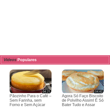
Videos
Populares
04:25
04:42
Pãozinho Para o Café –
Agora Só Faço Biscoito
Sem Farinha, sem
de Polvilho Assim! É Só
Forno e Sem Açúcar
Bater Tudo e Assar