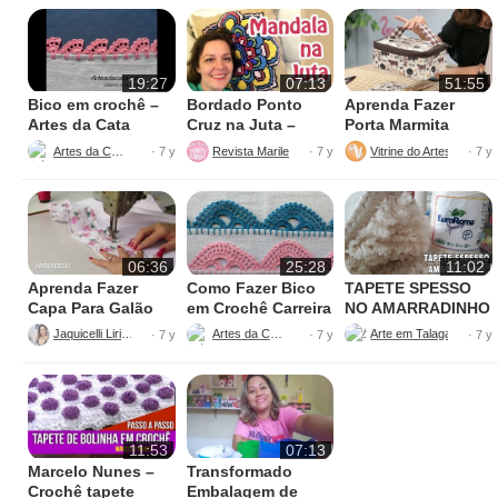
19:27
07:13
51:55
Bico em crochê –
Bordado Ponto
Aprenda Fazer
Artes da Cata
Cruz na Juta –
Porta Marmita
Fácil de Fazer
Térmica
Artes da Cata
Revista Marileny Ponto Cruz
Vitrine do Artesanato
· 7 y
· 7 y
· 7 y
06:36
25:28
11:02
Aprenda Fazer
Como Fazer Bico
TAPETE SPESSO
Capa Para Galão
em Crochê Carreira
NO AMARRADINHO
de Água – 20 litros
Única
PERFEITO
Jaquicelli Liriane
Artes da Cata
· 7 y
· 7 y
· 7 y
11:53
07:13
Marcelo Nunes –
Transformado
Crochê tapete
Embalagem de