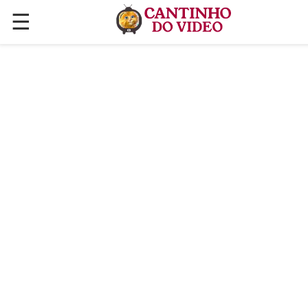
☰
✕
ÚLTIMAS POSTAGENS
VÍDEOS
CULINÁRIA
PLANTAS HORTAS E JARDINAGENS