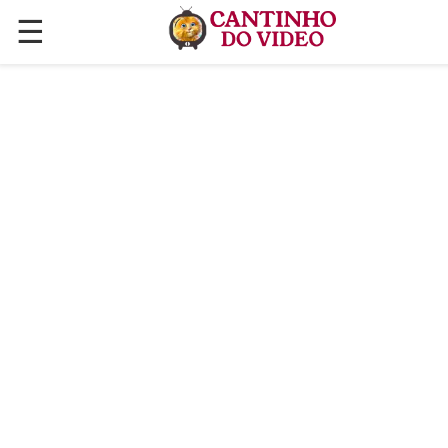
☰
✕
ÚLTIMAS POSTAGENS
VÍDEOS
CULINÁRIA
PLANTAS HORTAS E JARDINAGENS