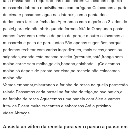
faca.Passamos o requeijão nas duas partes.Colocamos o queijo
mussarela dobrado e polvilhamos com orégano.Colocamos a parte
de cima e passamos agua nas laterais,com a ponta dos
dedos,para facilitar fecha-las.Apertamos com o garfo os 2 lados do
pastel,para ele não abrir quando formos fritá-lo.O segundo pastel
vamos fazer com recheio de peito de peru,e o outro colocamos a
mussarela e peito de peru juntos.São apenas sugestões,porque
podemos rechear com varios ingredientes, mais secos,doces ou
salgados,usando esta mesma receita (presunto,patê,frango sem
molho,carne sem molho,geleia,banana,goiabada…)Colocamo
­s
molho só depois de pronto,por cima,no recheio não colocamos
molho não.
Vamos empanar,misturando a farinha de rosca no queijo parmesão
ralado.Passamos cada pastel na farinha de trigo,no ovo batido,e
na farinha de rosca.Aquecemos uma panela com óleo e vamos
fritá-los.Ficam muito crocantes e saborosos.Até o próximo
vídeo.Abraços.
Assista ao vídeo da receita para ver o passo a passo em