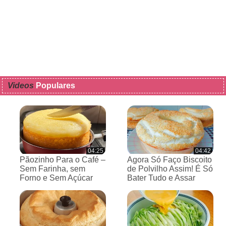
Videos
Populares
04:25
04:42
Pãozinho Para o Café –
Agora Só Faço Biscoito
Sem Farinha, sem
de Polvilho Assim! É Só
Forno e Sem Açúcar
Bater Tudo e Assar