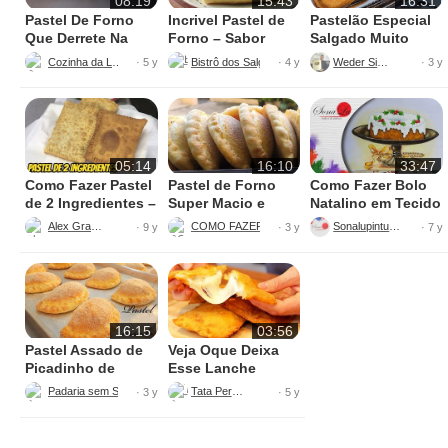
08:19
15:43
16:31
Pastel De Forno
Incrivel Pastel de
Pastelão Especial
Que Derrete Na
Forno – Sabor
Salgado Muito
Boca
Carne Seca com
Saboroso e Bom
Cozinha da Lulu.
Bistrô dos Salgados
Weder Silva
· 5 y
· 4 y
· 3 y
Banana da Terra
Para Venda
05:14
16:10
33:47
Como Fazer Pastel
Pastel de Forno
Como Fazer Bolo
de 2 Ingredientes –
Super Macio e
Natalino em Tecido
Manual da Cozinha
Saudável
Alex Granig
COMO FAZER DE A-Z
Sonalupinturas
· 9 y
· 3 y
· 7 y
16:15
03:56
Pastel Assado de
Veja Oque Deixa
Picadinho de
Esse Lanche
Carne
Perfeito
Padaria sem Segredos
Tata Pereira
· 3 y
· 5 y