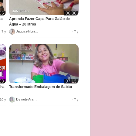
55
06:36
ca
Aprenda Fazer Capa Para Galão de
Água – 20 litros
Jaquicelli Liriane
· 7 y
· 7 y
53
07:13
nha
Transformado Embalagem de Sabão
Dy nete Araújo
 10 y
· 7 y