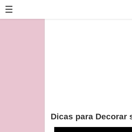
☰
✕
ÚLTIMAS POSTAGENS
VÍDEOS
CULINÁRIA
PLANTAS HORTAS E JARDINAGENS
Dicas para Decorar 