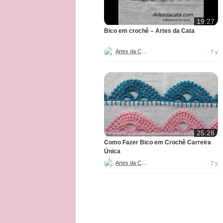
19:27
Bico em crochê – Artes da Cata
Artes da Cata
· 7 y
25:28
Como Fazer Bico em Crochê Carreira
Única
Artes da Cata
· 7 y