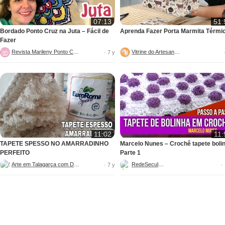
07:13
51:
Bordado Ponto Cruz na Juta – Fácil de
Aprenda Fazer Porta Marmita Térmi
Fazer
Revista Marileny Ponto Cruz
Vitrine do Artesanato
· 7 y
11:02
11:
TAPETE SPESSO NO AMARRADINHO
Marcelo Nunes – Crochê tapete boli
PERFEITO
Parte 1
Arte em Talagarça com Dani
RedeSeculo21
· 7 y
·