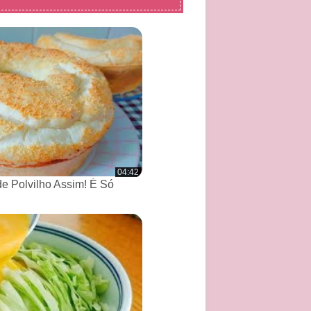
04:42
de Polvilho Assim! É Só