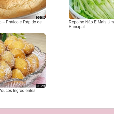
02:36
 – Prático e Rápido de
Repolho Não É Mais Um
Principal
09:29
oucos Ingredientes