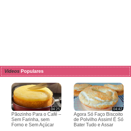
Videos
Populares
04:25
04:42
Pãozinho Para o Café –
Agora Só Faço Biscoito
Sem Farinha, sem
de Polvilho Assim! É Só
Forno e Sem Açúcar
Bater Tudo e Assar