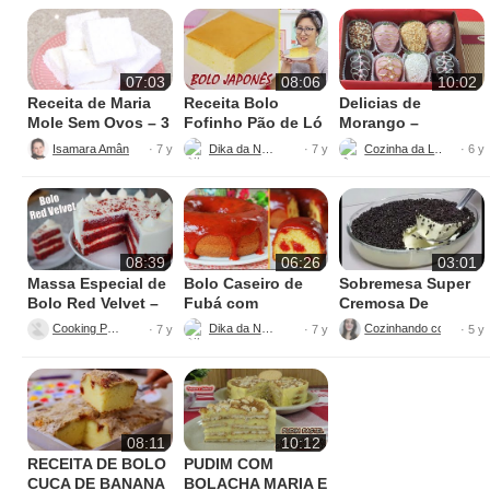
07:03
08:06
10:02
Receita de Maria
Receita Bolo
Delicias de
Mole Sem Ovos – 3
Fofinho Pão de Ló
Morango –
Ingredientes
Japonês – Bolo
Surpreenda a
Isamara Amâncio
Dika da Naka
Cozinha da Lulu.
· 7 y
· 7 y
· 6 y
Kasutera
Todos
08:39
06:26
03:01
Massa Especial de
Bolo Caseiro de
Sobremesa Super
Bolo Red Velvet –
Fubá com
Cremosa De
Muito Gostoso
Goiabada – Macio
Maracujá
Cooking Pool
Dika da Naka
Cozinhando com Nathy
· 7 y
· 7 y
· 5 y
e Fácil
08:11
10:12
RECEITA DE BOLO
PUDIM COM
CUCA DE BANANA
BOLACHA MARIA E