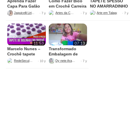
Aprenda Fazer
Como Fazer Bico
TAPETE SPESSO
Capa Para Galão
em Crochê Carreira
NO AMARRADINHO
de Água – 20 litros
Única
PERFEITO
Jaquicelli Liriane
Artes da Cata
· 7 y
· 7 y
· 7 y
11:53
07:13
Marcelo Nunes –
Transformado
Crochê tapete
Embalagem de
bolinha Parte 1
Sabão
RedeSeculo21
Dy nete Araújo
· 10 y
· 7 y