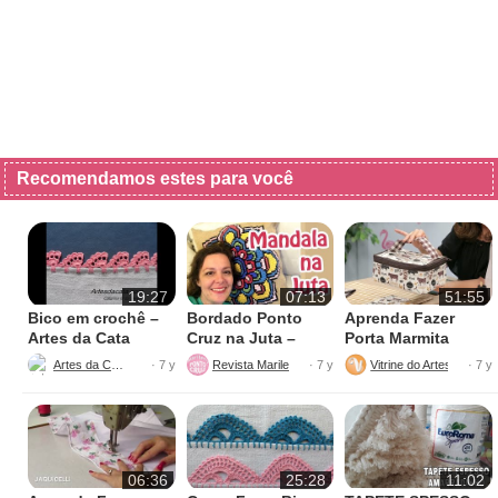
Recomendamos estes para você
19:27
07:13
51:55
Bico em crochê –
Bordado Ponto
Aprenda Fazer
Artes da Cata
Cruz na Juta –
Porta Marmita
Fácil de Fazer
Térmica
Artes da Cata
Revista Marileny Ponto Cruz
Vitrine do Artesanato
· 7 y
· 7 y
· 7 y
06:36
25:28
11:02