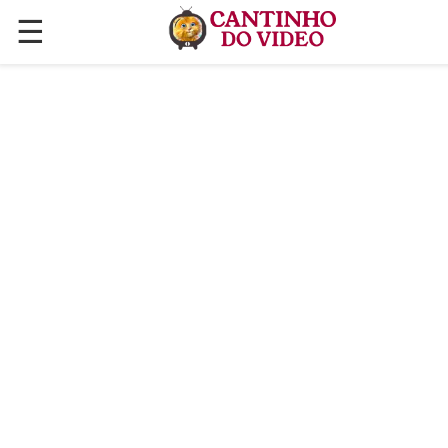
☰
✕
ÚLTIMAS POSTAGENS
VÍDEOS
CULINÁRIA
PLANTAS HORTAS E JARDINAGENS