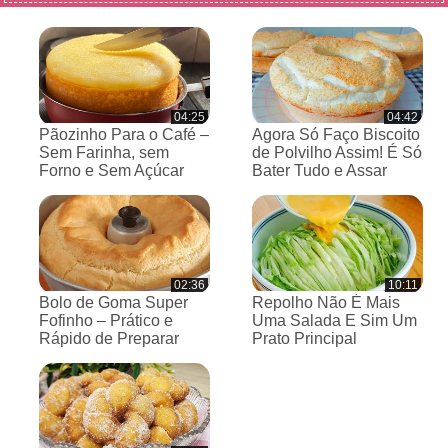
04:25
04:42
Pãozinho Para o Café –
Agora Só Faço Biscoito
Sem Farinha, sem
de Polvilho Assim! É Só
Forno e Sem Açúcar
Bater Tudo e Assar
02:36
10:11
Bolo de Goma Super
Repolho Não É Mais
Fofinho – Prático e
Uma Salada E Sim Um
Rápido de Preparar
Prato Principal