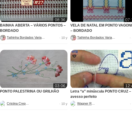
08:36
07:
BAINHA ABERTA – VÁRIOS PONTOS –
VELA DE NATAL EM PONTO VAGON
BORDADO
– BORDADO
Tathinha Bordados Variados
Tathinha Bordados Variados
· 10 y
·
03:06
12:
PONTO PALESTRINA OU GRILHÃO
Letra “a” minúscula PONTO CRUZ –
avesso perfeito
Cristina Crepaldi
Wagner Reis
· 10 y
·