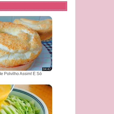
04:42
de Polvilho Assim! É Só