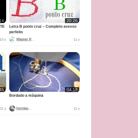
14
20:26
ITE
Letra B ponto cruz – Completo avesso
perfeito
Wagner Reis
 10 y
· 11 y
45
04:18
Bordado a máquina
hormiguica
 11 y
· 11 y