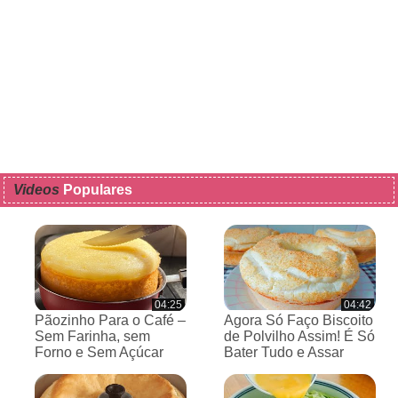
Videos
Populares
04:25
04:42
Pãozinho Para o Café –
Agora Só Faço Biscoito
Sem Farinha, sem
de Polvilho Assim! É Só
Forno e Sem Açúcar
Bater Tudo e Assar