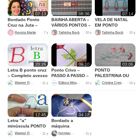
07:13
08:36
07:14
Bordado Ponto
BAINHA ABERTA –
VELA DE NATAL
Cruz na Juta –
VÁRIOS PONTOS –
EM PONTO
Fácil de Fazer
BORDADO
VAGONITE –
Revista Marileny Ponto Cruz
Tathinha Bordados Variados
· 7 y
· 10 y
· 10 y
BORDADO
20:26
06:10
03:06
Letra B ponto cruz
Ponto Crivo –
PONTO
– Completo avesso
PASSO A PASSO –
PALESTRINA OU
perfeito
Maria Aparecida
GRILHÃO
Wagner Reis
Editora Minuano
Cristina Crepaldi
· 11 y
· 10 y
· 10 y
12:45
04:18
Letra “a”
Bordado a
minúscula PONTO
máquina
CRUZ – avesso
Wagner Reis
hormiguica
· 11 y
· 11 y
perfeito