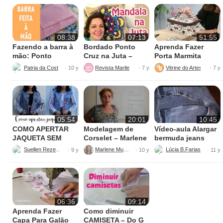
08:38
07:13
51:55
Fazendo a barra à
Bordado Ponto
Aprenda Fazer
mão: Ponto
Cruz na Juta –
Porta Marmita
escondido
Fácil de Fazer
Térmica
Patria da Costura
Revista Marileny Ponto Cruz
Vitrine do Artesanato
· 10 y
· 7 y
· 7 y
05:54
20:01
10:45
COMO APERTAR
Modelagem de
Vídeo-aula Alargar
JAQUETA SEM
Corselet – Marlene
bermuda jeans
MÁQUINA
Mukai
parte 1
Suellen Rezende
Marlene Mukai
· 9 y
· 10 y
· 11 y
06:36
09:14
Aprenda Fazer
Como diminuir
Capa Para Galão
CAMISETA – Do G