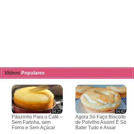
Videos
Populares
04:25
04:42
Pãozinho Para o Café –
Agora Só Faço Biscoito
Sem Farinha, sem
de Polvilho Assim! É Só
Forno e Sem Açúcar
Bater Tudo e Assar