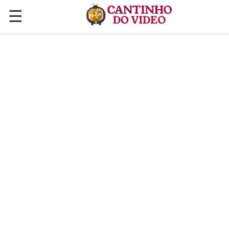
☰
✕
ÚLTIMAS POSTAGENS
VÍDEOS
CULINÁRIA
PLANTAS HORTAS E JARDINAGENS