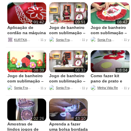
01:42
09:51
08:42
Aplicação de
Jogo de banheiro
Jogo de banheiro
cordão na máquina
com sublimação –
com sublimação –
de bordar
Parte 5 – final
Parte 4
KURTKAUF
Sonia Franco
Sonia Franco
· 11 y
· 11 y
· 11 y
08:39
08:32
18:04
Jogo de banheiro
Jogo de banheiro
Como fazer kit
com sublimação –
com sublimação –
pano de prato e
Parte 3
Parte 2
centro de mesa
Sonia Franco
Sonia Franco
· 11 y
· 11 y
· 11 y
patch aplique
patchwork
02:26
43:10
Amostras de
Aprenda a fazer
lindos jogos de
uma bolsa bordada