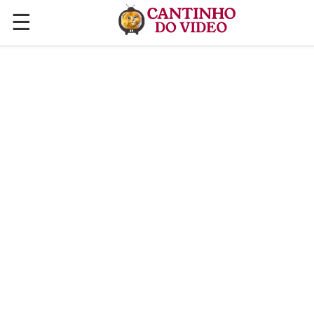
☰
✕
ÚLTIMAS POSTAGENS
VÍDEOS
CULINÁRIA
PLANTAS HORTAS E JARDINAGENS