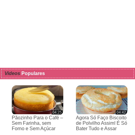
Videos
Populares
04:25
04:42
Pãozinho Para o Café –
Agora Só Faço Biscoito
Sem Farinha, sem
de Polvilho Assim! É Só
Forno e Sem Açúcar
Bater Tudo e Assar