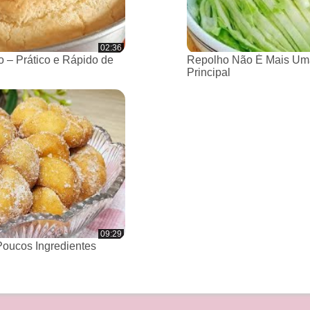
02:36
 – Prático e Rápido de
Repolho Não É Mais Um
Principal
09:29
oucos Ingredientes