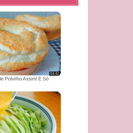
04:42
de Polvilho Assim! É Só