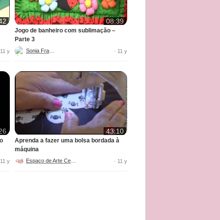
42
08:39
Jogo de banheiro com sublimação –
Parte 3
Sonia Franco
 11 y
· 11 y
26
43:10
ro
Aprenda a fazer uma bolsa bordada à
máquina
Espaço de Arte Celga
 11 y
· 11 y