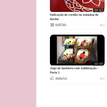
01:42
Aplicação de cordão na máquina de
bordar
KURTKAUF
· 11 y
00:09
Jogo de banheiro com sublimação –
Parte 1
Sonia Franco
· 11 y