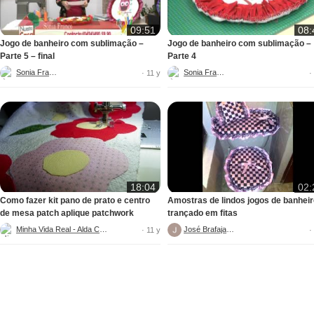
09:51
08:
Jogo de banheiro com sublimação –
Jogo de banheiro com sublimação –
Parte 5 – final
Parte 4
Sonia Franco
Sonia Franco
· 11 y
·
18:04
02:
Como fazer kit pano de prato e centro
Amostras de lindos jogos de banhei
de mesa patch aplique patchwork
trançado em fitas
Minha Vida Real - Alda Célia
José Brafajarte
· 11 y
·