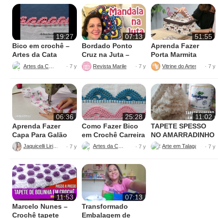
19:27
07:13
51:55
Bico em crochê –
Bordado Ponto
Aprenda Fazer
Artes da Cata
Cruz na Juta –
Porta Marmita
Fácil de Fazer
Térmica
Artes da Cata
Revista Marileny Ponto Cruz
Vitrine do Artesanato
· 7 y
· 7 y
· 7 y
06:36
25:28
11:02
Aprenda Fazer
Como Fazer Bico
TAPETE SPESSO
Capa Para Galão
em Crochê Carreira
NO AMARRADINHO
de Água – 20 litros
Única
PERFEITO
Jaquicelli Liriane
Artes da Cata
· 7 y
· 7 y
· 7 y
11:53
07:13
Marcelo Nunes –
Transformado
Crochê tapete
Embalagem de