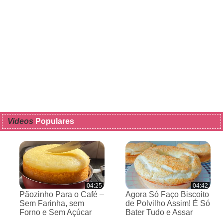
Videos
Populares
04:25
04:42
Pãozinho Para o Café –
Agora Só Faço Biscoito
Sem Farinha, sem
de Polvilho Assim! É Só
Forno e Sem Açúcar
Bater Tudo e Assar