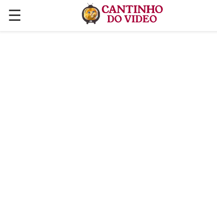
☰
✕
ÚLTIMAS POSTAGENS
VÍDEOS
CULINÁRIA
PLANTAS HORTAS E JARDINAGENS