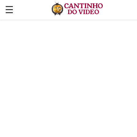
☰
✕
ÚLTIMAS POSTAGENS
VÍDEOS
CULINÁRIA
PLANTAS HORTAS E JARDINAGENS