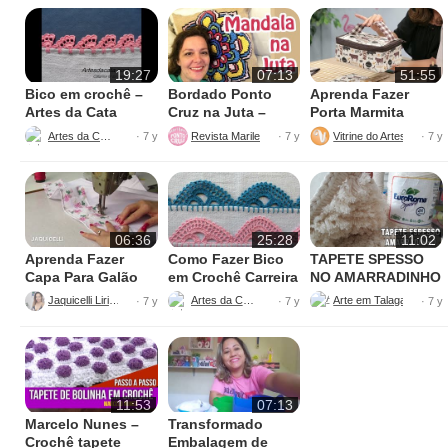
19:27
07:13
51:55
Bico em crochê –
Bordado Ponto
Aprenda Fazer
Artes da Cata
Cruz na Juta –
Porta Marmita
Fácil de Fazer
Térmica
Artes da Cata
Revista Marileny Ponto Cruz
Vitrine do Artesanato
· 7 y
· 7 y
· 7 y
06:36
25:28
11:02
Aprenda Fazer
Como Fazer Bico
TAPETE SPESSO
Capa Para Galão
em Crochê Carreira
NO AMARRADINHO
de Água – 20 litros
Única
PERFEITO
Jaquicelli Liriane
Artes da Cata
· 7 y
· 7 y
· 7 y
11:53
07:13
Marcelo Nunes –
Transformado
Crochê tapete
Embalagem de