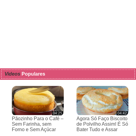
Videos
Populares
04:25
04:42
Pãozinho Para o Café –
Agora Só Faço Biscoito
Sem Farinha, sem
de Polvilho Assim! É Só
Forno e Sem Açúcar
Bater Tudo e Assar