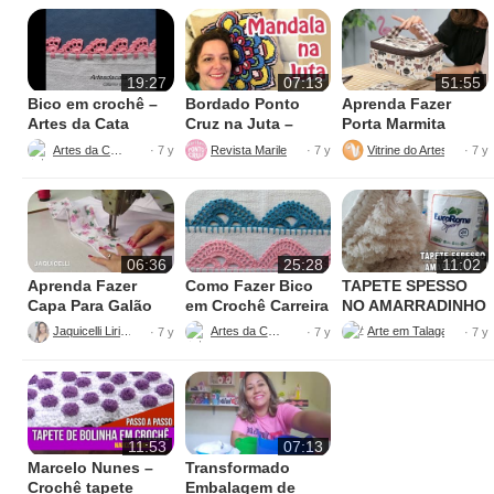
19:27
07:13
51:55
Bico em crochê –
Bordado Ponto
Aprenda Fazer
Artes da Cata
Cruz na Juta –
Porta Marmita
Fácil de Fazer
Térmica
Artes da Cata
Revista Marileny Ponto Cruz
Vitrine do Artesanato
· 7 y
· 7 y
· 7 y
06:36
25:28
11:02
Aprenda Fazer
Como Fazer Bico
TAPETE SPESSO
Capa Para Galão
em Crochê Carreira
NO AMARRADINHO
de Água – 20 litros
Única
PERFEITO
Jaquicelli Liriane
Artes da Cata
· 7 y
· 7 y
· 7 y
11:53
07:13
Marcelo Nunes –
Transformado
Crochê tapete
Embalagem de