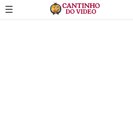
☰
✕
ÚLTIMAS POSTAGENS
VÍDEOS
CULINÁRIA
PLANTAS HORTAS E JARDINAGENS