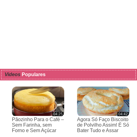
Videos
Populares
04:25
04:42
Pãozinho Para o Café –
Agora Só Faço Biscoito
Sem Farinha, sem
de Polvilho Assim! É Só
Forno e Sem Açúcar
Bater Tudo e Assar