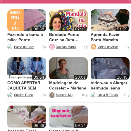
08:38
07:13
51:55
Fazendo a barra à
Bordado Ponto
Aprenda Fazer
mão: Ponto
Cruz na Juta –
Porta Marmita
escondido
Fácil de Fazer
Térmica
Patria da Costura
Revista Marileny Ponto Cruz
Vitrine do Artesanato
· 10 y
· 7 y
· 7 y
05:54
20:01
10:45
COMO APERTAR
Modelagem de
Vídeo-aula Alargar
JAQUETA SEM
Corselet – Marlene
bermuda jeans
MÁQUINA
Mukai
parte 1
Suellen Rezende
Marlene Mukai
· 9 y
· 10 y
· 11 y
06:36
09:14
Aprenda Fazer
Como diminuir