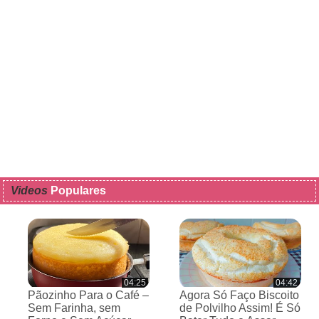
Videos
Populares
04:25
04:42
Pãozinho Para o Café –
Agora Só Faço Biscoito
Sem Farinha, sem
de Polvilho Assim! É Só