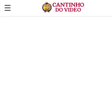
☰
✕
ÚLTIMAS POSTAGENS
VÍDEOS
CULINÁRIA
PLANTAS HORTAS E JARDINAGENS