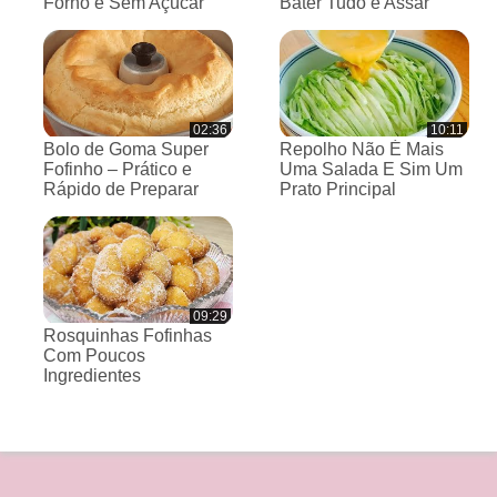
Forno e Sem Açúcar
Bater Tudo e Assar
02:36
10:11
Bolo de Goma Super
Repolho Não É Mais
Fofinho – Prático e
Uma Salada E Sim Um
Rápido de Preparar
Prato Principal
09:29
Rosquinhas Fofinhas
Com Poucos
Ingredientes