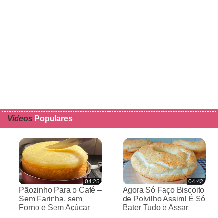
Videos
Populares
04:25
04:42
Pãozinho Para o Café –
Agora Só Faço Biscoito
Sem Farinha, sem
de Polvilho Assim! É Só
Forno e Sem Açúcar
Bater Tudo e Assar