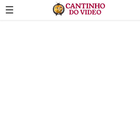
☰
✕
ÚLTIMAS POSTAGENS
VÍDEOS
CULINÁRIA
PLANTAS HORTAS E JARDINAGENS