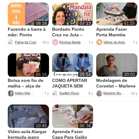
08:38
07:13
51:55
Fazendo a barra à
Bordado Ponto
Aprenda Fazer
mão: Ponto
Cruz na Juta –
Porta Marmita
escondido
Fácil de Fazer
Térmica
Patria da Costura
Revista Marileny Ponto Cruz
Vitrine do Artesanato
· 10 y
· 7 y
· 7 y
26:15
05:54
20:01
Bolsa com fio de
COMO APERTAR
Modelagem de
malha – alça de
JAQUETA SEM
Corselet – Marlene
mão
MÁQUINA
Mukai
Helen Mareth
Suellen Rezende
Marlene Mukai
· 7 y
· 9 y
· 10 y
10:45
06:36
Vídeo-aula Alargar
Aprenda Fazer
bermuda jeans
Capa Para Galão