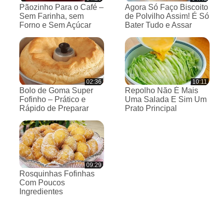
Pãozinho Para o Café –
Agora Só Faço Biscoito
Sem Farinha, sem
de Polvilho Assim! É Só
Forno e Sem Açúcar
Bater Tudo e Assar
02:36
10:11
Bolo de Goma Super
Repolho Não É Mais
Fofinho – Prático e
Uma Salada E Sim Um
Rápido de Preparar
Prato Principal
09:29
Rosquinhas Fofinhas
Com Poucos
Ingredientes