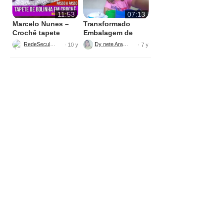
11:53
07:13
Marcelo Nunes –
Transformado
Crochê tapete
Embalagem de
bolinha Parte 1
Sabão
RedeSeculo21
Dy nete Araújo
· 10 y
· 7 y