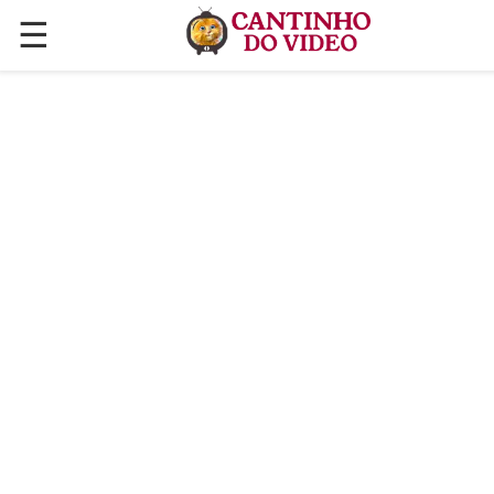
☰
✕
ÚLTIMAS POSTAGENS
VÍDEOS
CULINÁRIA
PLANTAS HORTAS E JARDINAGENS