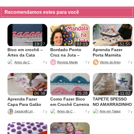
Recomendamos estes para você
19:27
07:13
51:55
Bico em crochê –
Bordado Ponto
Aprenda Fazer
Artes da Cata
Cruz na Juta –
Porta Marmita
Fácil de Fazer
Térmica
Artes da Cata
Revista Marileny Ponto Cruz
Vitrine do Artesanato
· 7 y
· 7 y
· 7 y
06:36
25:28
11:02
Aprenda Fazer
Como Fazer Bico
TAPETE SPESSO
Capa Para Galão
em Crochê Carreira
NO AMARRADINHO
de Água – 20 litros
Única
PERFEITO
Jaquicelli Liriane
Artes da Cata
· 7 y
· 7 y
· 7 y