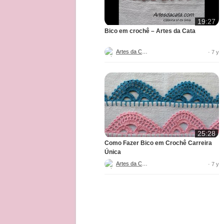
19:27
Bico em crochê – Artes da Cata
Artes da Cata
· 7 y
25:28
Como Fazer Bico em Crochê Carreira
Única
Artes da Cata
· 7 y