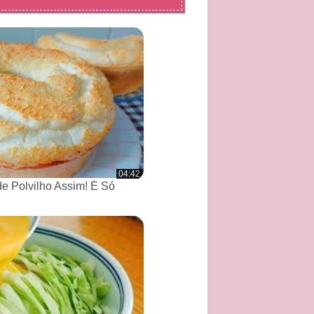
04:42
de Polvilho Assim! É Só