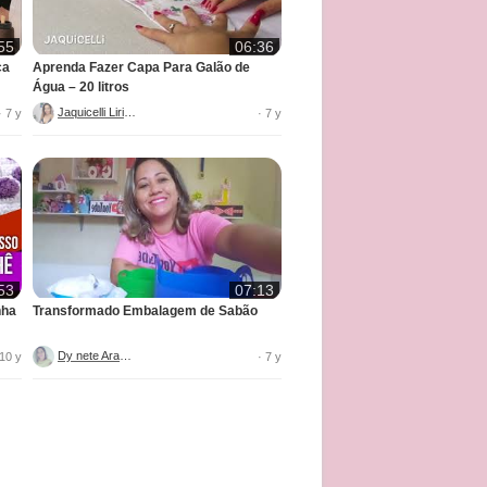
55
06:36
ca
Aprenda Fazer Capa Para Galão de
Água – 20 litros
Jaquicelli Liriane
· 7 y
· 7 y
53
07:13
nha
Transformado Embalagem de Sabão
Dy nete Araújo
 10 y
· 7 y