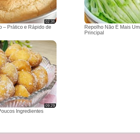
02:36
 – Prático e Rápido de
Repolho Não É Mais Um
Principal
09:29
oucos Ingredientes