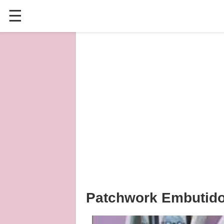
☰
✕
ÚLTIMAS POSTAGENS
VÍDEOS
CULINÁRIA
PLANTAS HORTAS E JARDINAGENS
Patchwork Embutido