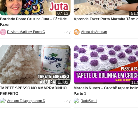
07:13
51:
Bordado Ponto Cruz na Juta – Fácil de
Aprenda Fazer Porta Marmita Térmi
Fazer
Revista Marileny Ponto Cruz
Vitrine do Artesanato
· 7 y
11:02
11:
TAPETE SPESSO NO AMARRADINHO
Marcelo Nunes – Crochê tapete boli
PERFEITO
Parte 1
Arte em Talagarça com Dani
RedeSeculo21
· 7 y
·