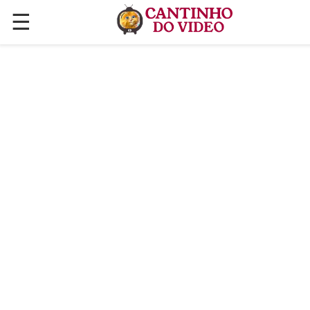
☰
✕
ÚLTIMAS POSTAGENS
VÍDEOS
CULINÁRIA
PLANTAS HORTAS E JARDINAGENS