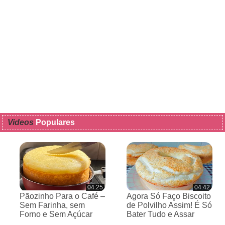
Videos
Populares
04:25
04:42
Pãozinho Para o Café –
Agora Só Faço Biscoito
Sem Farinha, sem
de Polvilho Assim! É Só
Forno e Sem Açúcar
Bater Tudo e Assar