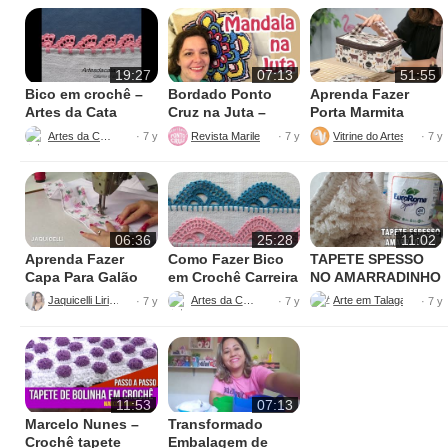
19:27
07:13
51:55
Bico em crochê –
Bordado Ponto
Aprenda Fazer
Artes da Cata
Cruz na Juta –
Porta Marmita
Fácil de Fazer
Térmica
Artes da Cata
Revista Marileny Ponto Cruz
Vitrine do Artesanato
· 7 y
· 7 y
· 7 y
06:36
25:28
11:02
Aprenda Fazer
Como Fazer Bico
TAPETE SPESSO
Capa Para Galão
em Crochê Carreira
NO AMARRADINHO
de Água – 20 litros
Única
PERFEITO
Jaquicelli Liriane
Artes da Cata
· 7 y
· 7 y
· 7 y
11:53
07:13
Marcelo Nunes –
Transformado
Crochê tapete
Embalagem de