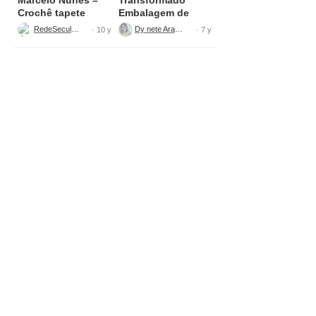
Crochê tapete
Embalagem de
bolinha Parte 1
Sabão
RedeSeculo21
Dy nete Araújo
· 10 y
· 7 y