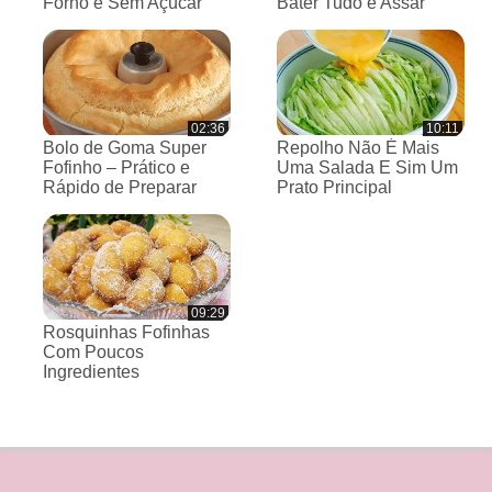
Forno e Sem Açúcar
Bater Tudo e Assar
02:36
10:11
Bolo de Goma Super
Repolho Não É Mais
Fofinho – Prático e
Uma Salada E Sim Um
Rápido de Preparar
Prato Principal
09:29
Rosquinhas Fofinhas
Com Poucos
Ingredientes