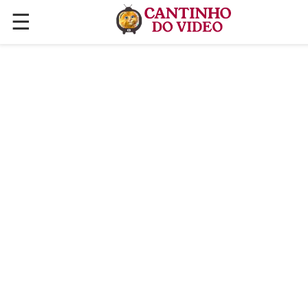
☰
✕
ÚLTIMAS POSTAGENS
VÍDEOS
CULINÁRIA
PLANTAS HORTAS E JARDINAGENS