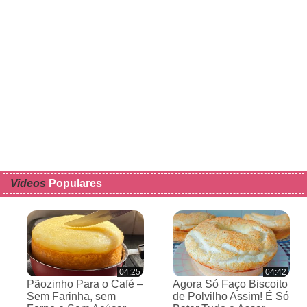
Videos
Populares
04:25
04:42
Pãozinho Para o Café –
Agora Só Faço Biscoito
Sem Farinha, sem
de Polvilho Assim! É Só