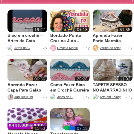
19:27
07:13
51:55
Bico em crochê –
Bordado Ponto
Aprenda Fazer
Artes da Cata
Cruz na Juta –
Porta Marmita
Fácil de Fazer
Térmica
Artes da Cata
Revista Marileny Ponto Cruz
Vitrine do Artesanato
· 7 y
· 7 y
· 7 y
06:36
25:28
11:02
Aprenda Fazer
Como Fazer Bico
TAPETE SPESSO
Capa Para Galão
em Crochê Carreira
NO AMARRADINHO
de Água – 20 litros
Única
PERFEITO
Jaquicelli Liriane
Artes da Cata
· 7 y
· 7 y
· 7 y
11:53
07:13
Marcelo Nunes –
Transformado