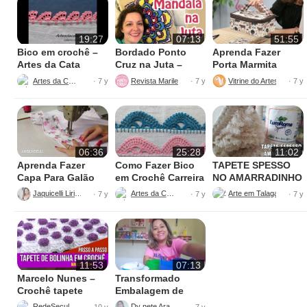
19:27
07:13
51:55
Bico em crochê –
Bordado Ponto
Aprenda Fazer
Artes da Cata
Cruz na Juta –
Porta Marmita
Fácil de Fazer
Térmica
Artes da Cata
Revista Marileny Ponto Cruz
Vitrine do Artesanato
· 7 y
· 7 y
· 7 y
06:36
25:28
11:02
Aprenda Fazer
Como Fazer Bico
TAPETE SPESSO
Capa Para Galão
em Crochê Carreira
NO AMARRADINHO
de Água – 20 litros
Única
PERFEITO
Jaquicelli Liriane
Artes da Cata
· 7 y
· 7 y
· 7 y
11:53
07:13
Marcelo Nunes –
Transformado
Crochê tapete
Embalagem de
bolinha Parte 1
Sabão
RedeSeculo21
Dy nete Araújo
· 10 y
· 7 y