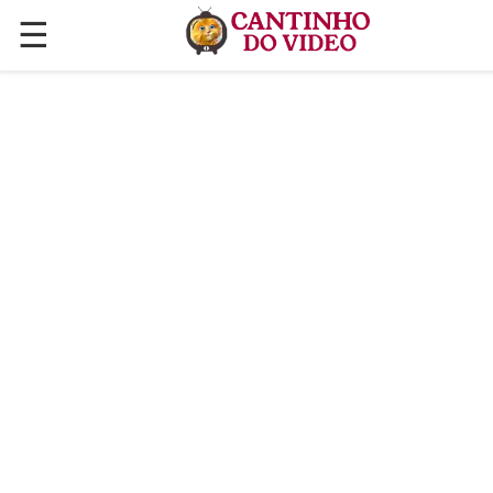
☰
✕
ÚLTIMAS POSTAGENS
VÍDEOS
CULINÁRIA
PLANTAS HORTAS E JARDINAGENS