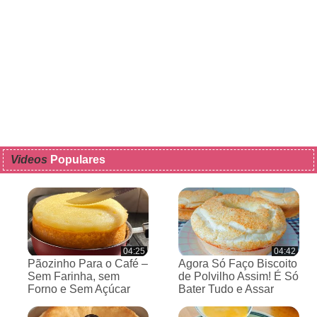
Videos
Populares
04:25
04:42
Pãozinho Para o Café –
Agora Só Faço Biscoito
Sem Farinha, sem
de Polvilho Assim! É Só
Forno e Sem Açúcar
Bater Tudo e Assar