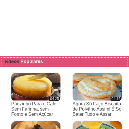
Videos
Populares
04:25
04:42
Pãozinho Para o Café –
Agora Só Faço Biscoito
Sem Farinha, sem
de Polvilho Assim! É Só
Forno e Sem Açúcar
Bater Tudo e Assar