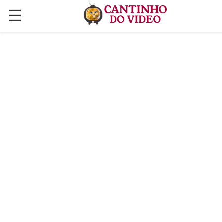
☰
✕
ÚLTIMAS POSTAGENS
VÍDEOS
CULINÁRIA
PLANTAS HORTAS E JARDINAGENS