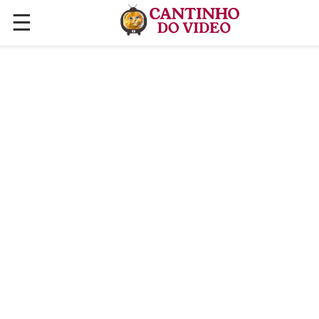
☰
✕
ÚLTIMAS POSTAGENS
VÍDEOS
CULINÁRIA
PLANTAS HORTAS E JARDINAGENS