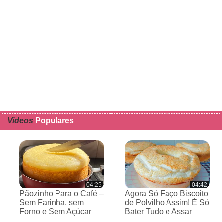
Videos
Populares
04:25
04:42
Pãozinho Para o Café –
Agora Só Faço Biscoito
Sem Farinha, sem
de Polvilho Assim! É Só
Forno e Sem Açúcar
Bater Tudo e Assar