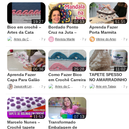
19:27
07:13
51:55
Bico em crochê –
Bordado Ponto
Aprenda Fazer
Artes da Cata
Cruz na Juta –
Porta Marmita
Fácil de Fazer
Térmica
Artes da Cata
Revista Marileny Ponto Cruz
Vitrine do Artesanato
· 7 y
· 7 y
· 7 y
06:36
25:28
11:02
Aprenda Fazer
Como Fazer Bico
TAPETE SPESSO
Capa Para Galão
em Crochê Carreira
NO AMARRADINHO
de Água – 20 litros
Única
PERFEITO
Jaquicelli Liriane
Artes da Cata
· 7 y
· 7 y
· 7 y
11:53
07:13
Marcelo Nunes –
Transformado
Crochê tapete
Embalagem de