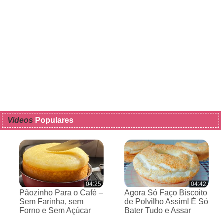
Videos
Populares
04:25
04:42
Pãozinho Para o Café –
Agora Só Faço Biscoito
Sem Farinha, sem
de Polvilho Assim! É Só
Forno e Sem Açúcar
Bater Tudo e Assar