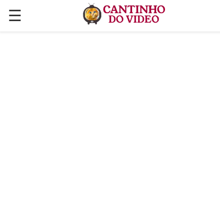
☰
✕
ÚLTIMAS POSTAGENS
VÍDEOS
CULINÁRIA
PLANTAS HORTAS E JARDINAGENS