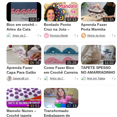
19:27
07:13
51:55
Bico em crochê –
Bordado Ponto
Aprenda Fazer
Artes da Cata
Cruz na Juta –
Porta Marmita
Fácil de Fazer
Térmica
Artes da Cata
Revista Marileny Ponto Cruz
Vitrine do Artesanato
· 7 y
· 7 y
· 7 y
06:36
25:28
11:02
Aprenda Fazer
Como Fazer Bico
TAPETE SPESSO
Capa Para Galão
em Crochê Carreira
NO AMARRADINHO
de Água – 20 litros
Única
PERFEITO
Jaquicelli Liriane
Artes da Cata
· 7 y
· 7 y
· 7 y
11:53
07:13
Marcelo Nunes –
Transformado
Crochê tapete
Embalagem de