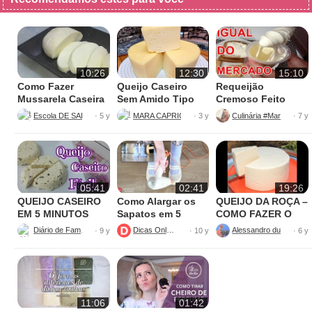
10:26
12:30
15:10
Como Fazer
Queijo Caseiro
Requeijão
Mussarela Caseira
Sem Amido Tipo
Cremoso Feito
Requeijão de Corte
com Soro de
Escola DE SALGADOS
MARA CAPRIO CULINÁRIA E DICAS
· 5 y
· 3 y
· 7 y
Feito Com Leite de
Queijo
Caixinha
05:41
02:41
19:26
QUEIJO CASEIRO
Como Alargar os
QUEIJO DA ROÇA –
EM 5 MINUTOS
Sapatos em 5
COMO FAZER O
COM 2
Minutos
PASSO A PASSO
Diário de Família
Dicas Online
· 9 y
· 10 y
· 6 y
INGREDIENTES
11:06
01:42