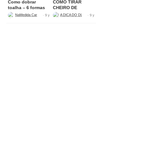
Como dobrar
COMO TIRAR
toalha – 6 formas
CHEIRO DE
diferentes
PERFUME
NaMedida Carla Carvalho
A DICA DO DIA COM FLÁVIA FERRARI
· 9 y
· 9 y