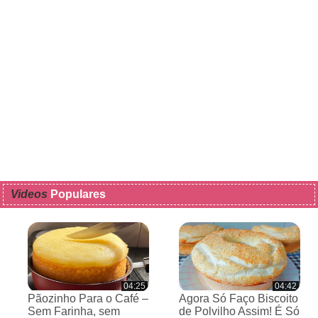
Videos
Populares
04:25
04:42
Pãozinho Para o Café –
Agora Só Faço Biscoito
Sem Farinha, sem
de Polvilho Assim! É Só