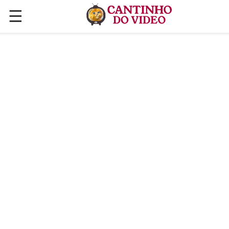
☰
✕
ÚLTIMAS POSTAGENS
VÍDEOS
CULINÁRIA
PLANTAS HORTAS E JARDINAGENS