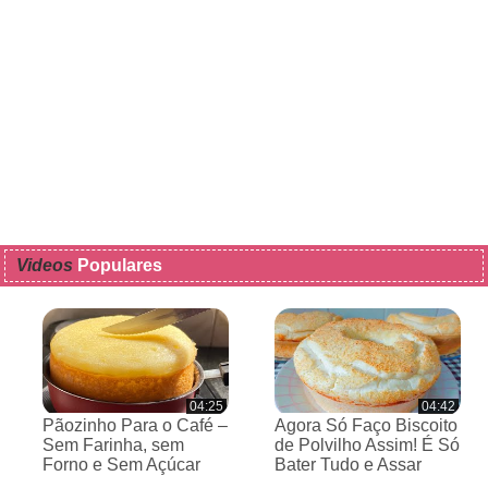
Videos
Populares
04:25
04:42
Pãozinho Para o Café –
Agora Só Faço Biscoito
Sem Farinha, sem
de Polvilho Assim! É Só
Forno e Sem Açúcar
Bater Tudo e Assar