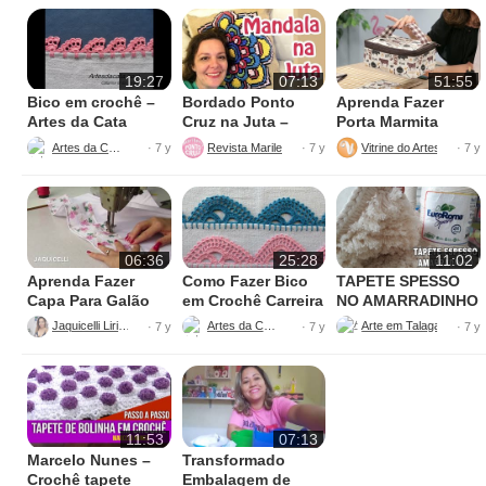
19:27
07:13
51:55
Bico em crochê –
Bordado Ponto
Aprenda Fazer
Artes da Cata
Cruz na Juta –
Porta Marmita
Fácil de Fazer
Térmica
Artes da Cata
Revista Marileny Ponto Cruz
Vitrine do Artesanato
· 7 y
· 7 y
· 7 y
06:36
25:28
11:02
Aprenda Fazer
Como Fazer Bico
TAPETE SPESSO
Capa Para Galão
em Crochê Carreira
NO AMARRADINHO
de Água – 20 litros
Única
PERFEITO
Jaquicelli Liriane
Artes da Cata
· 7 y
· 7 y
· 7 y
11:53
07:13
Marcelo Nunes –
Transformado
Crochê tapete
Embalagem de