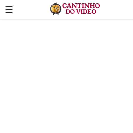
☰
✕
ÚLTIMAS POSTAGENS
VÍDEOS
CULINÁRIA
PLANTAS HORTAS E JARDINAGENS