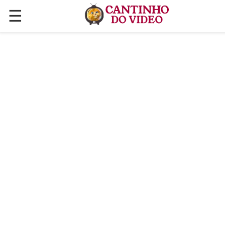
☰
✕
ÚLTIMAS POSTAGENS
VÍDEOS
CULINÁRIA
PLANTAS HORTAS E JARDINAGENS