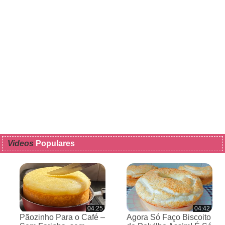
Videos
Populares
04:25
04:42
Pãozinho Para o Café –
Agora Só Faço Biscoito