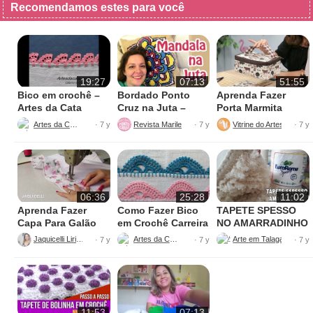
Recomendamos estes para você
19:27
07:13
51:55
Bico em crochê –
Bordado Ponto
Aprenda Fazer
Artes da Cata
Cruz na Juta –
Porta Marmita
Fácil de Fazer
Térmica
Artes da Cata
Revista Marileny Ponto Cruz
Vitrine do Artesanato
· 7 y
· 7 y
· 7 y
06:36
25:28
11:02
Aprenda Fazer
Como Fazer Bico
TAPETE SPESSO
Capa Para Galão
em Crochê Carreira
NO AMARRADINHO
de Água – 20 litros
Única
PERFEITO
Jaquicelli Liriane
Artes da Cata
· 7 y
· 7 y
· 7 y
11:53
07:13