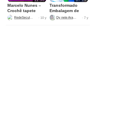
Marcelo Nunes –
Transformado
Crochê tapete
Embalagem de
bolinha Parte 1
Sabão
RedeSeculo21
Dy nete Araújo
· 10 y
· 7 y