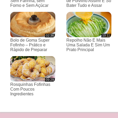
Sem Farinha, sem
de Polvilho Assim! É Só
Forno e Sem Açúcar
Bater Tudo e Assar
02:36
10:11
Bolo de Goma Super
Repolho Não É Mais
Fofinho – Prático e
Uma Salada E Sim Um
Rápido de Preparar
Prato Principal
09:29
Rosquinhas Fofinhas
Com Poucos
Ingredientes