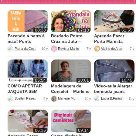
08:38
07:13
51:55
Fazendo a barra à
Bordado Ponto
Aprenda Fazer
mão: Ponto
Cruz na Juta –
Porta Marmita
escondido
Fácil de Fazer
Térmica
Patria da Costura
Revista Marileny Ponto Cruz
Vitrine do Artesanato
· 10 y
· 7 y
· 7 y
05:54
20:01
10:45
COMO APERTAR
Modelagem de
Vídeo-aula Alargar
JAQUETA SEM
Corselet – Marlene
bermuda jeans
MÁQUINA
Mukai
parte 1
Suellen Rezende
Marlene Mukai
· 9 y
· 10 y
· 11 y
06:36
09:14
Aprenda Fazer
Como diminuir