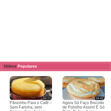
Videos
Populares
04:25
04:42
Pãozinho Para o Café –
Agora Só Faço Biscoito
Sem Farinha, sem
de Polvilho Assim! É Só