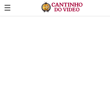
☰
✕
ÚLTIMAS POSTAGENS
VÍDEOS
CULINÁRIA
PLANTAS HORTAS E JARDINAGENS