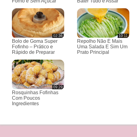
Forno e Sem Açúcar
Bater Tudo e Assar
02:36
10:11
Bolo de Goma Super
Repolho Não É Mais
Fofinho – Prático e
Uma Salada E Sim Um
Rápido de Preparar
Prato Principal
09:29
Rosquinhas Fofinhas
Com Poucos
Ingredientes