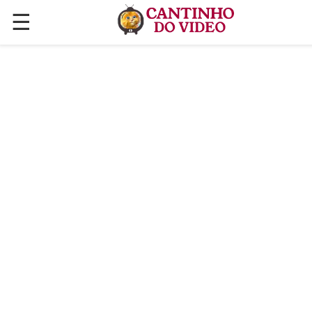
☰
✕
ÚLTIMAS POSTAGENS
VÍDEOS
CULINÁRIA
PLANTAS HORTAS E JARDINAGENS