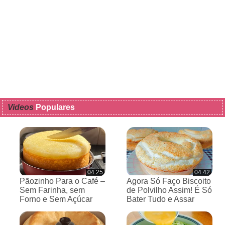
Videos
Populares
04:25
04:42
Pãozinho Para o Café –
Agora Só Faço Biscoito
Sem Farinha, sem
de Polvilho Assim! É Só
Forno e Sem Açúcar
Bater Tudo e Assar