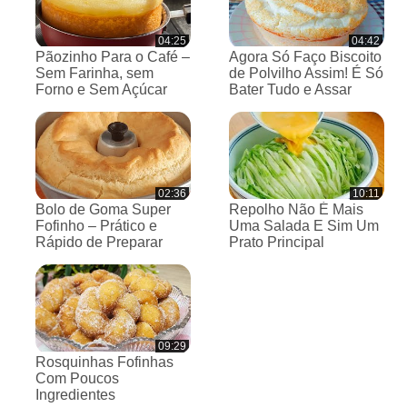
04:25
04:42
Pãozinho Para o Café –
Agora Só Faço Biscoito
Sem Farinha, sem
de Polvilho Assim! É Só
Forno e Sem Açúcar
Bater Tudo e Assar
02:36
10:11
Bolo de Goma Super
Repolho Não É Mais
Fofinho – Prático e
Uma Salada E Sim Um
Rápido de Preparar
Prato Principal
09:29
Rosquinhas Fofinhas
Com Poucos
Ingredientes