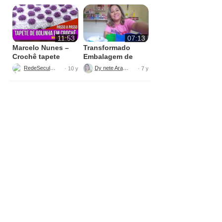
11:53
07:13
Marcelo Nunes –
Transformado
Crochê tapete
Embalagem de
bolinha Parte 1
Sabão
RedeSeculo21
Dy nete Araújo
· 10 y
· 7 y