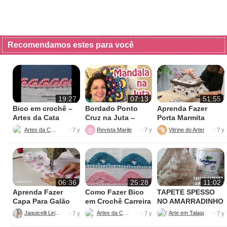
Recomendamos estes para você
19:27
07:13
51:55
Bico em crochê –
Bordado Ponto
Aprenda Fazer
Artes da Cata
Cruz na Juta –
Porta Marmita
Fácil de Fazer
Térmica
Artes da Cata
Revista Marileny Ponto Cruz
Vitrine do Artesanato
· 7 y
· 7 y
· 7 y
06:36
25:28
11:02
Aprenda Fazer
Como Fazer Bico
TAPETE SPESSO
Capa Para Galão
em Crochê Carreira
NO AMARRADINHO
de Água – 20 litros
Única
PERFEITO
Jaquicelli Liriane
Artes da Cata
· 7 y
· 7 y
· 7 y