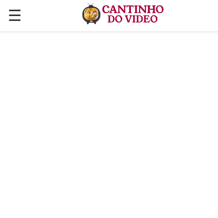
☰
✕
ÚLTIMAS POSTAGENS
VÍDEOS
CULINÁRIA
PLANTAS HORTAS E JARDINAGENS