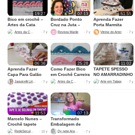
19:27
07:13
51:55
Bico em crochê –
Bordado Ponto
Aprenda Fazer
Artes da Cata
Cruz na Juta –
Porta Marmita
Fácil de Fazer
Térmica
Artes da Cata
Revista Marileny Ponto Cruz
Vitrine do Artesanato
· 7 y
· 7 y
· 7 y
06:36
25:28
11:02
Aprenda Fazer
Como Fazer Bico
TAPETE SPESSO
Capa Para Galão
em Crochê Carreira
NO AMARRADINHO
de Água – 20 litros
Única
PERFEITO
Jaquicelli Liriane
Artes da Cata
· 7 y
· 7 y
· 7 y
11:53
07:13
Marcelo Nunes –
Transformado
Crochê tapete
Embalagem de
bolinha Parte 1
Sabão
RedeSeculo21
Dy nete Araújo
· 10 y
· 7 y