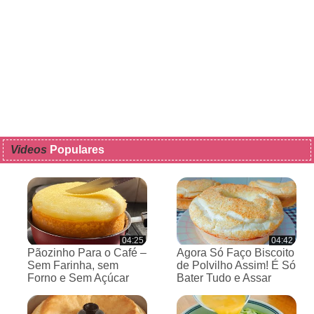
Videos
Populares
04:25
04:42
Pãozinho Para o Café –
Agora Só Faço Biscoito
Sem Farinha, sem
de Polvilho Assim! É Só
Forno e Sem Açúcar
Bater Tudo e Assar