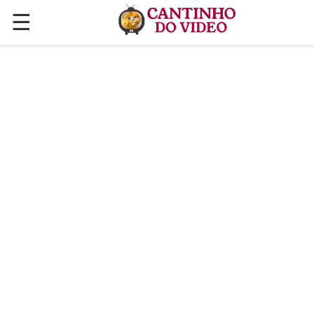
☰
✕
ÚLTIMAS POSTAGENS
VÍDEOS
CULINÁRIA
PLANTAS HORTAS E JARDINAGENS