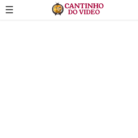
☰
✕
ÚLTIMAS POSTAGENS
VÍDEOS
CULINÁRIA
PLANTAS HORTAS E JARDINAGENS