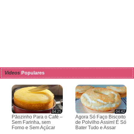
Videos
Populares
04:25
04:42
Pãozinho Para o Café –
Agora Só Faço Biscoito
Sem Farinha, sem
de Polvilho Assim! É Só
Forno e Sem Açúcar
Bater Tudo e Assar