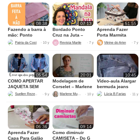
08:38
07:13
51:55
Fazendo a barra à
Bordado Ponto
Aprenda Fazer
mão: Ponto
Cruz na Juta –
Porta Marmita
escondido
Fácil de Fazer
Térmica
Patria da Costura
Revista Marileny Ponto Cruz
Vitrine do Artesanato
· 10 y
· 7 y
· 7 y
05:54
20:01
10:45
COMO APERTAR
Modelagem de
Vídeo-aula Alargar
JAQUETA SEM
Corselet – Marlene
bermuda jeans
MÁQUINA
Mukai
parte 1
Suellen Rezende
Marlene Mukai
· 9 y
· 10 y
· 11 y
06:36
09:14
Aprenda Fazer
Como diminuir
Capa Para Galão
CAMISETA – Do G