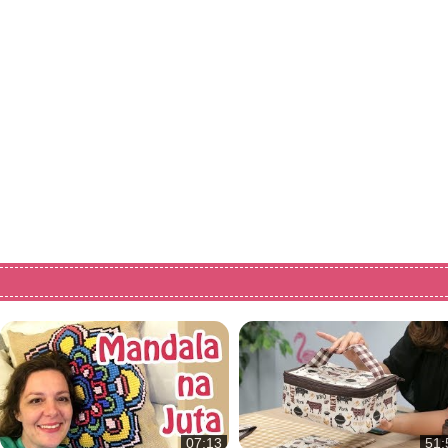
07:13
51: