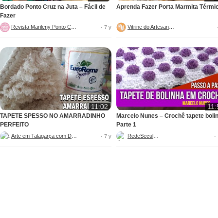
Bordado Ponto Cruz na Juta – Fácil de
Aprenda Fazer Porta Marmita Térmi
Fazer
Revista Marileny Ponto Cruz
Vitrine do Artesanato
· 7 y
11:02
11:
TAPETE SPESSO NO AMARRADINHO
Marcelo Nunes – Crochê tapete boli
PERFEITO
Parte 1
Arte em Talagarça com Dani
RedeSeculo21
· 7 y
·