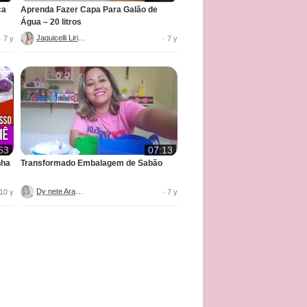
ca
Aprenda Fazer Capa Para Galão de
Água – 20 litros
Jaquicelli Liriane
· 7 y
· 7 y
53
07:13
nha
Transformado Embalagem de Sabão
Dy nete Araújo
 10 y
· 7 y