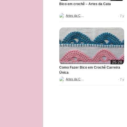
Bico em crochê – Artes da Cata
Artes da Cata
· 7 y
25:28
Como Fazer Bico em Crochê Carreira
Única
Artes da Cata
· 7 y