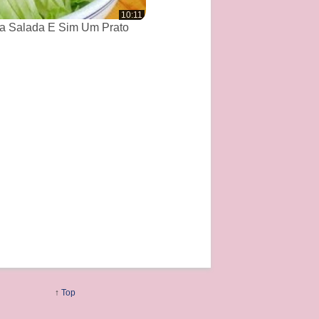
10:11
a Salada E Sim Um Prato
↑
Top