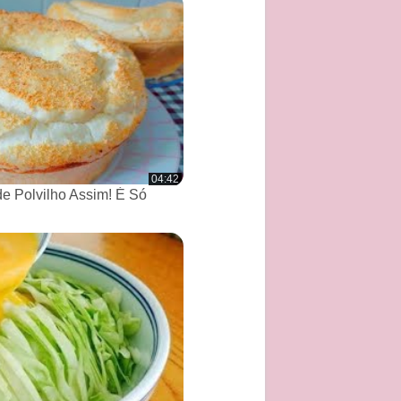
04:42
de Polvilho Assim! É Só