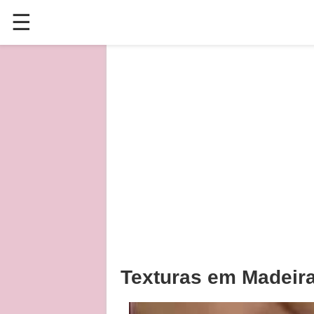
☰
✕
ÚLTIMAS POSTAGENS
VÍDEOS
CULINÁRIA
PLANTAS HORTAS E JARDINAGENS
Texturas em Madeira