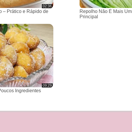
02:36
 – Prático e Rápido de
Repolho Não É Mais Um
Principal
09:29
oucos Ingredientes