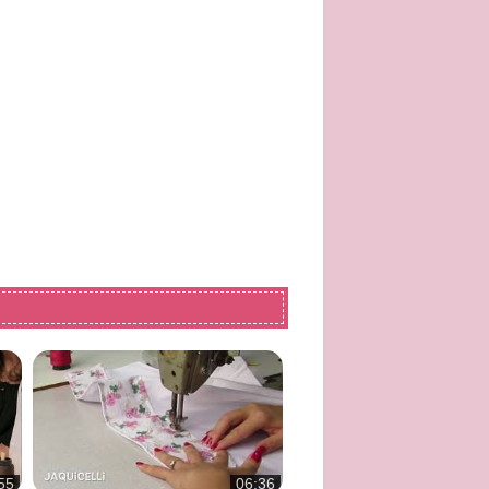
55
06:36