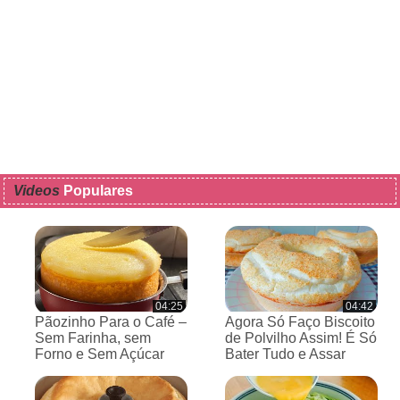
Videos
Populares
04:25
04:42
Pãozinho Para o Café –
Agora Só Faço Biscoito
Sem Farinha, sem
de Polvilho Assim! É Só
Forno e Sem Açúcar
Bater Tudo e Assar