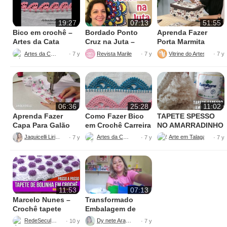
19:27
07:13
51:55
Bico em crochê –
Bordado Ponto
Aprenda Fazer
Artes da Cata
Cruz na Juta –
Porta Marmita
Fácil de Fazer
Térmica
Artes da Cata
Revista Marileny Ponto Cruz
Vitrine do Artesanato
· 7 y
· 7 y
· 7 y
06:36
25:28
11:02
Aprenda Fazer
Como Fazer Bico
TAPETE SPESSO
Capa Para Galão
em Crochê Carreira
NO AMARRADINHO
de Água – 20 litros
Única
PERFEITO
Jaquicelli Liriane
Artes da Cata
· 7 y
· 7 y
· 7 y
11:53
07:13
Marcelo Nunes –
Transformado
Crochê tapete
Embalagem de
bolinha Parte 1
Sabão
RedeSeculo21
Dy nete Araújo
· 10 y
· 7 y