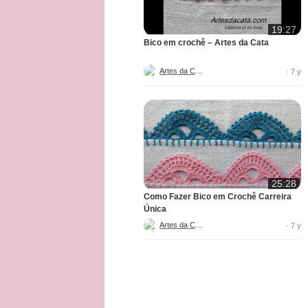
19:27
Bico em crochê – Artes da Cata
Artes da Cata
· 7 y
25:28
Como Fazer Bico em Crochê Carreira
Única
Artes da Cata
· 7 y