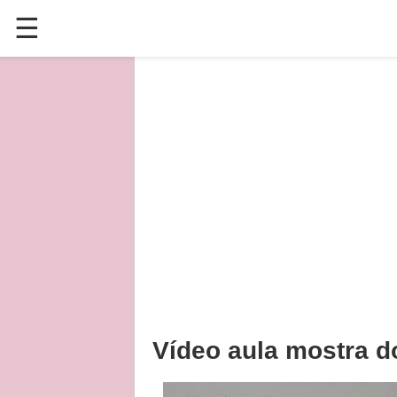
☰
✕
ÚLTIMAS POSTAGENS
VÍDEOS
CULINÁRIA
PLANTAS HORTAS E JARDINAGENS
Vídeo aula mostra d