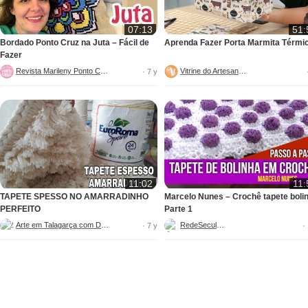
07:13
51:
Bordado Ponto Cruz na Juta – Fácil de
Aprenda Fazer Porta Marmita Térmi
Fazer
Revista Marileny Ponto Cruz
Vitrine do Artesanato
· 7 y
11:02
11:
TAPETE SPESSO NO AMARRADINHO
Marcelo Nunes – Crochê tapete boli
PERFEITO
Parte 1
Arte em Talagarça com Dani
RedeSeculo21
· 7 y
·