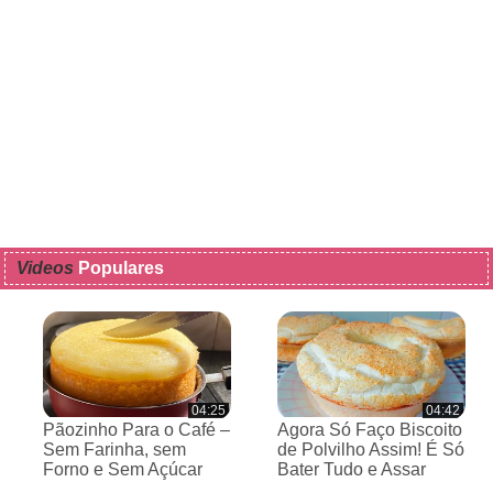
Videos
Populares
04:25
04:42
Pãozinho Para o Café –
Agora Só Faço Biscoito
Sem Farinha, sem
de Polvilho Assim! É Só
Forno e Sem Açúcar
Bater Tudo e Assar