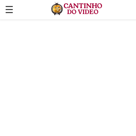
☰
✕
ÚLTIMAS POSTAGENS
VÍDEOS
CULINÁRIA
PLANTAS HORTAS E JARDINAGENS