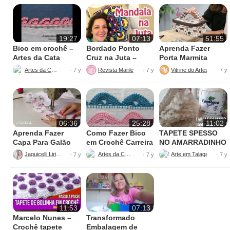
19:27
07:13
51:55
Bico em crochê –
Bordado Ponto
Aprenda Fazer
Artes da Cata
Cruz na Juta –
Porta Marmita
Fácil de Fazer
Térmica
Artes da Cata
Revista Marileny Ponto Cruz
Vitrine do Artesanato
· 7 y
· 7 y
· 7 y
06:36
25:28
11:02
Aprenda Fazer
Como Fazer Bico
TAPETE SPESSO
Capa Para Galão
em Crochê Carreira
NO AMARRADINHO
de Água – 20 litros
Única
PERFEITO
Jaquicelli Liriane
Artes da Cata
· 7 y
· 7 y
· 7 y
11:53
07:13
Marcelo Nunes –
Transformado
Crochê tapete
Embalagem de