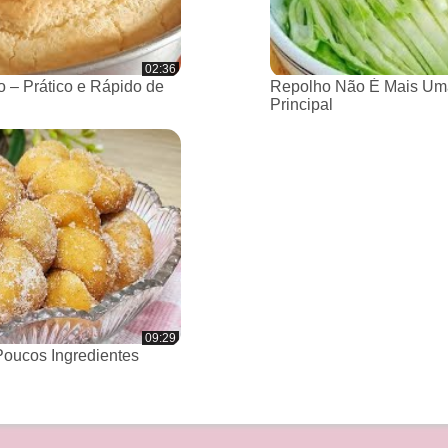
02:36
 – Prático e Rápido de
Repolho Não É Mais Um
Principal
09:29
oucos Ingredientes