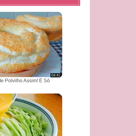
04:42
de Polvilho Assim! É Só