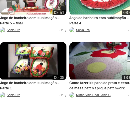
09:51
08:
Jogo de banheiro com sublimação –
Jogo de banheiro com sublimação –
Parte 5 – final
Parte 4
Sonia Franco
Sonia Franco
· 11 y
·
00:09
18:
Jogo de banheiro com sublimação –
Como fazer kit pano de prato e centr
Parte 1
de mesa patch aplique patchwork
Sonia Franco
Minha Vida Real - Alda Célia
· 11 y
·