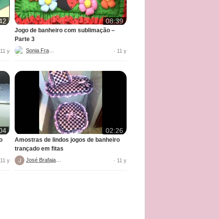
42
08:39
Jogo de banheiro com sublimação –
Parte 3
Sonia Franco
 11 y
· 11 y
04
02:26
o
Amostras de lindos jogos de banheiro
trançado em fitas
José Brafajarte
 11 y
· 11 y