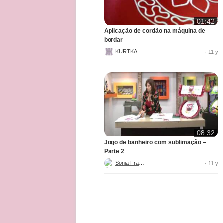
01:42
Aplicação de cordão na máquina de
bordar
KURTKAUF
· 11 y
08:32
Jogo de banheiro com sublimação –
Parte 2
Sonia Franco
· 11 y