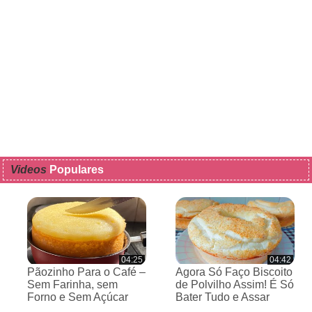
Videos
Populares
04:25
04:42
Pãozinho Para o Café –
Agora Só Faço Biscoito
Sem Farinha, sem
de Polvilho Assim! É Só
Forno e Sem Açúcar
Bater Tudo e Assar