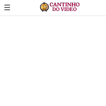
☰
✕
ÚLTIMAS POSTAGENS
VÍDEOS
CULINÁRIA
PLANTAS HORTAS E JARDINAGENS