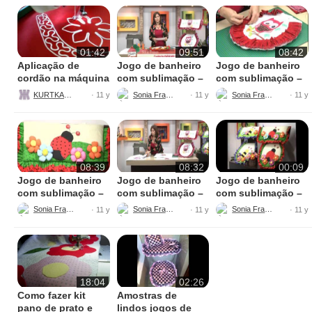
01:42
09:51
08:42
Aplicação de
Jogo de banheiro
Jogo de banheiro
cordão na máquina
com sublimação –
com sublimação –
de bordar
Parte 5 – final
Parte 4
KURTKAUF
Sonia Franco
Sonia Franco
· 11 y
· 11 y
· 11 y
08:39
08:32
00:09
Jogo de banheiro
Jogo de banheiro
Jogo de banheiro
com sublimação –
com sublimação –
com sublimação –
Parte 3
Parte 2
Parte 1
Sonia Franco
Sonia Franco
Sonia Franco
· 11 y
· 11 y
· 11 y
18:04
02:26
Como fazer kit
Amostras de
pano de prato e
lindos jogos de