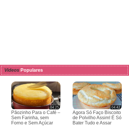
Videos
Populares
04:25
04:42
Pãozinho Para o Café –
Agora Só Faço Biscoito
Sem Farinha, sem
de Polvilho Assim! É Só
Forno e Sem Açúcar
Bater Tudo e Assar