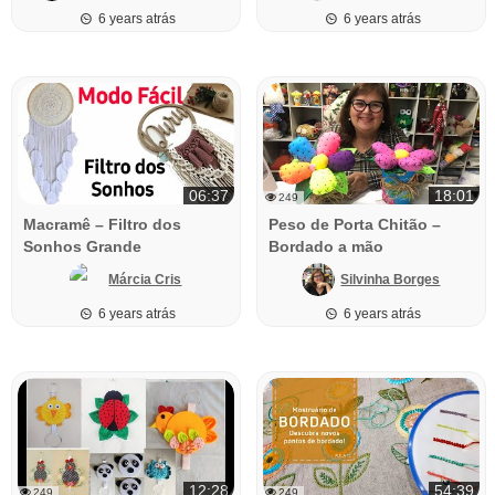
6 years atrás
6 years atrás
06:37
18:01
249
Macramê – Filtro dos
Peso de Porta Chitão –
Sonhos Grande
Bordado a mão
Márcia Cris
Silvinha Borges
6 years atrás
6 years atrás
12:28
54:39
249
249