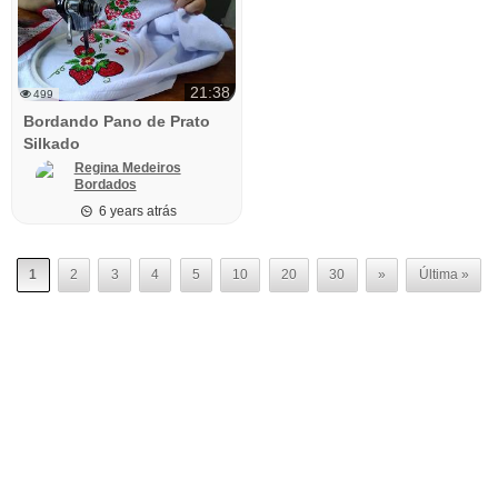
21:38
499
Bordando Pano de Prato
Silkado
Regina Medeiros
Bordados
6 years atrás
1
2
3
4
5
10
20
30
»
Última »