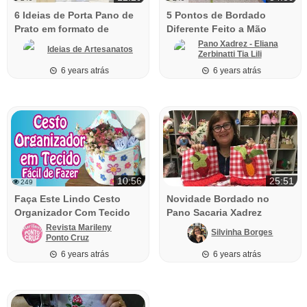
6 Ideias de Porta Pano de
5 Pontos de Bordado
Prato em formato de
Diferente Feito a Mão
Bichinhos Feito de Fuxico
Pano Xadrez - Eliana
Ideias de Artesanatos
Zerbinatti Tia Lili
Patchwork
6 years atrás
6 years atrás
10:56
25:51
249
Faça Este Lindo Cesto
Novidade Bordado no
Organizador Com Tecido
Pano Sacaria Xadrez
Revista Marileny
Silvinha Borges
Ponto Cruz
6 years atrás
6 years atrás