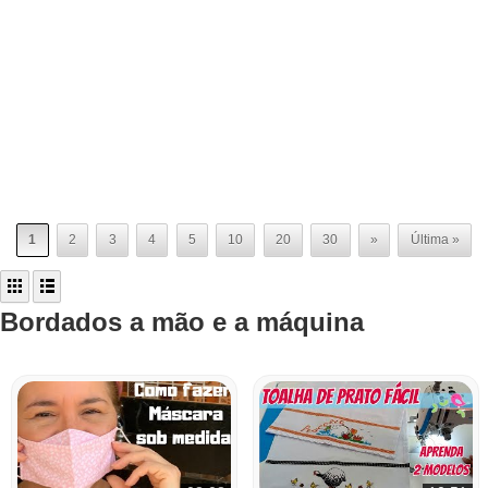
1
2
3
4
5
10
20
30
»
Última »
Bordados a mão e a máquina