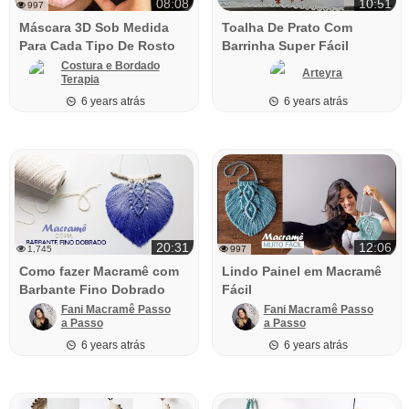
08:08
10:51
997
Máscara 3D Sob Medida
Toalha De Prato Com
Para Cada Tipo De Rosto
Barrinha Super Fácil
Costura e Bordado
Arteyra
Terapia
6 years atrás
6 years atrás
20:31
12:06
1,745
997
Como fazer Macramê com
Lindo Painel em Macramê
Barbante Fino Dobrado
Fácil
Fani Macramê Passo
Fani Macramê Passo
a Passo
a Passo
6 years atrás
6 years atrás