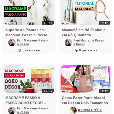
13:41
12:01
1,247
249
Suporte de Plantas em
Macramê em Nó Espiral e
Macramê Passo a Passo
em Nó Quadrado
Fani Macramê Passo
Fani Macramê Passo
a Passo
a Passo
6 years atrás
6 years atrás
12:02
18:01
498
MACRAMÊ PASSO A
Como Fazer Porta Álcool
PASSO BOHO DECOR –
em Gel em Dois Tamanhos
PAINEL EM MACRAMÊ
Fani Macramê Passo
KARINA UZÊDA
a Passo