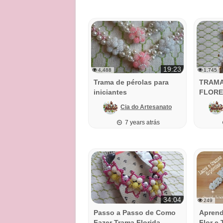
19:23
4,488
1,745
Trama de pérolas para
TRAMA
iniciantes
FLORE
PARA 
Cia do Artesanato
7 years atrás
34:04
249
Passo a Passo de Como
Aprend
Fazer Trama Florida
Flor e