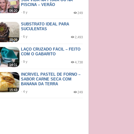
PISCINA – VERÃO
06:20
· 8 y
249
SUBSTRATO IDEAL PARA
SUCULENTAS
· 6 y
2,493
10:09
LAÇO CRUZADO FÁCIL – FEITO
COM O GABARITO
· 9 y
4,738
14:01
INCRIVEL PASTEL DE FORNO –
SABOR CARNE SECA COM
BANANA DA TERRA
15:43
· 4 y
249