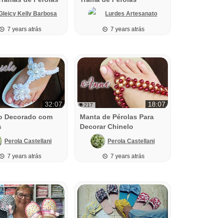
Gleicy Kelly Barbosa
Lurdes Artesanato
7 years atrás
7 years atrás
32:07
18:07
217
o Decorado com
Manta de Pérolas Para
s
Decorar Chinelo
Perola Castellani
Perola Castellani
7 years atrás
7 years atrás