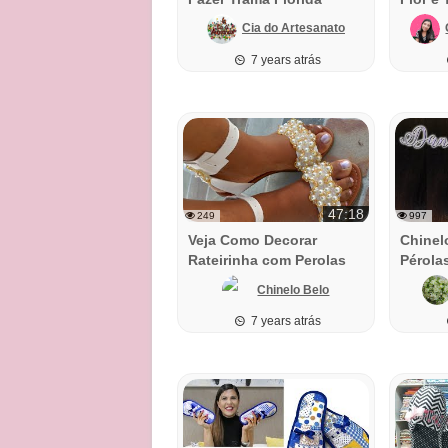
Cia do Artesanato
7 years atrás
47:18
249
997
Veja Como Decorar
Chinel
Rateirinha com Perolas
Pérola
Chinelo Belo
7 years atrás