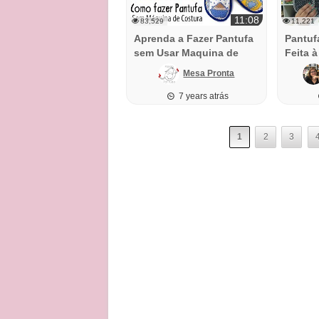
11:08
83,529
11,221
Aprenda a Fazer Pantufa
Pantuf
sem Usar Maquina de
Feita 
Costura
Mesa Pronta
7 years atrás
1
2
3