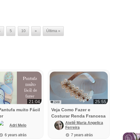
4
5
10
»
Última »
21:04
25:55
249
Pantufa muito Fácil
Veja Como Fazer e
er
Costurar Renda Francesa
Ateliê Maria Angelica
Adri Melo
Ferreira
6 years atrás
7 years atrás