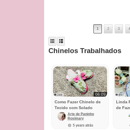
1
2
3
Chinelos Trabalhados
06:09
249
997
Como Fazer Chinelo de
Linda 
Tecido com Solado
de Faz
Antiderrapante
Arte de Paninho
Rosimary
Cavalcante
5 years atrás