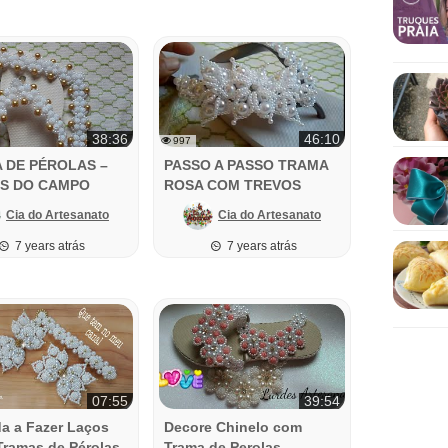
38:36
46:10
997
 DE PÉROLAS –
PASSO A PASSO TRAMA
S DO CAMPO
ROSA COM TREVOS
NOIVAS
Cia do Artesanato
Cia do Artesanato
7 years atrás
7 years atrás
07:55
39:54
a a Fazer Laços
Decore Chinelo com
 Tramas de Pérolas
Trama de Perolas