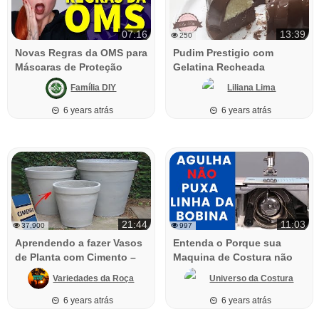
07:16
13:39
250
Novas Regras da OMS para
Pudim Prestigio com
Máscaras de Proteção
Gelatina Recheada
Família DIY
Liliana Lima
6 years atrás
6 years atrás
21:44
11:03
37,900
997
Aprendendo a fazer Vasos
Entenda o Porque sua
de Planta com Cimento –
Maquina de Costura não
Usando Forma
esta Puxando a Linha da
Variedades da Roça
Universo da Costura
Caixa de Bobina
6 years atrás
6 years atrás