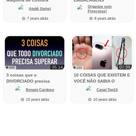
RECICLÁVEIS!
Organize sem
Ateliê Stehsl
Frescuras!
7 years atrás
8 years atrás
05:14
07:39
499
249
3 coisas que o
10 COISAS QUE EXISTEM E
DIVORCIADO precisa
VOCÊ NÃO SABIA O
superar
MOTIVO
Renato Cardoso
Canal Top10
10 years atrás
10 years atrás