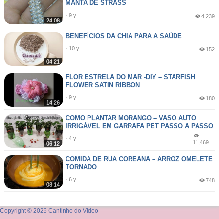
MANTA DE STRASS
· 9 y
4,239
24:08
BENEFÍCIOS DA CHIA PARA A SAÚDE
· 10 y
152
04:21
FLOR ESTRELA DO MAR -DIY – STARFISH
FLOWER SATIN RIBBON
· 9 y
180
14:26
COMO PLANTAR MORANGO – VASO AUTO
IRRIGÁVEL EM GARRAFA PET PASSO A PASSO
· 4 y
11,469
06:12
COMIDA DE RUA COREANA – ARROZ OMELETE
TORNADO
· 6 y
748
08:14
Copyright © 2026 Cantinho do Video