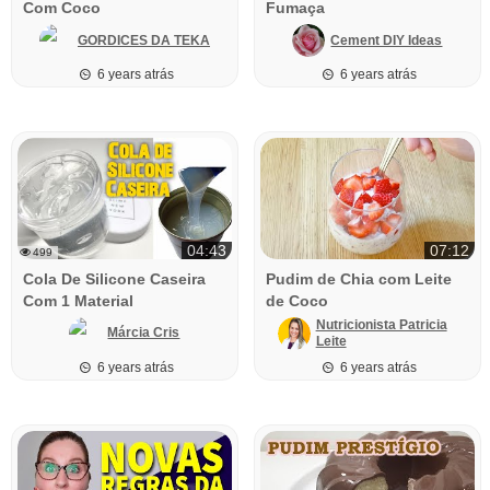
Com Coco
Fumaça
GORDICES DA TEKA
Cement DIY Ideas
6 years atrás
6 years atrás
04:43
07:12
499
Cola De Silicone Caseira
Pudim de Chia com Leite
Com 1 Material
de Coco
Nutricionista Patricia
Márcia Cris
Leite
6 years atrás
6 years atrás