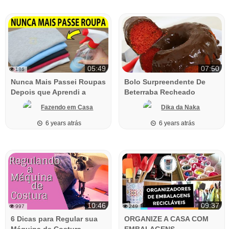
05:49
07:50
186
Nunca Mais Passei Roupas
Bolo Surpreendente De
Depois que Aprendi a
Beterraba Recheado
Fazer Esta Misturinha
Fazendo em Casa
Dika da Naka
Caseira Econômica
6 years atrás
6 years atrás
10:46
09:37
997
249
6 Dicas para Regular sua
ORGANIZE A CASA COM
Máquina de Costura
EMBALAGENS