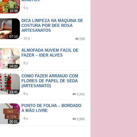
· 6 y
10:36
DICA LIMPEZA NA MÁQUINA DE
COSTURA POR DEE ROSA
ARTESANATOS
07:10
· 10 y
249
ALMOFADA NUVEM FÁCIL DE
FAZER – IDER ALVES
· 6 y
04:29
COMO FAZER ARRANJO COM
FLORES DE PAPEL DE SEDA
(ARTESANATO)
23:41
· 9 y
3,241
PONTO DE FOLHA – BORDADO
A MÃO LIVRE
· 9 y
3,990
00:01