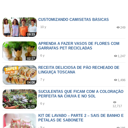
CUSTOMIZANDO CAMISETAS BÁSICAS
· 10 y
249
08:33
APRENDA A FAZER VASOS DE FLORES COM
GARRAFAS PET RECICLADAS
· 6 y
1,247
02:17
RECEITA DELICIOSA DE PÃO RECHEADO DE
LINGUIÇA TOSCANA
· 7 y
1,496
04:06
SUCULENTAS QUE FICAM COM A COLORAÇÃO
PERFEITA NA CHUVA E NO SOL
· 6 y
12,717
11:05
KIT DE LAVABO – PARTE 2 – SAIS DE BANHO E
PÉTALAS DE SABONETE
· 9 y